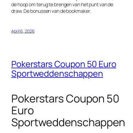
de hoop om terug te brengen van het punt van de
draw. De bonussen van de bookmaker.
April 6, 2026
Pokerstars Coupon 50 Euro
Sportweddenschappen
Pokerstars Coupon 50
Euro
Sportweddenschappen