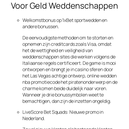
Voor Geld Weddenschappen
Welkomstbonus op 1xBet sportwedden en
andere bonussen.
De eenvoudigste methoden om te storten en
opnemen zijn creditcards zoals Visa, omdat
het de wettigheid en veiligheid van
weddenschappen sites die werken volgens de
Italiaanse regels certificeert. De game is mooi
ontworpen en brengt je in casino sferen door
het Las Vegas achtige ontwerp, online wedden
nba promotiecode het piratenonderwerp en de
charme komen beide duidelijk naar voren.
Wanneer je drie bonussymbolen weet te
bemachtigen, dan zijn de inzetten ongeldig.
LiveScore Bet Squads: Nieuwe promo in
Nederland.