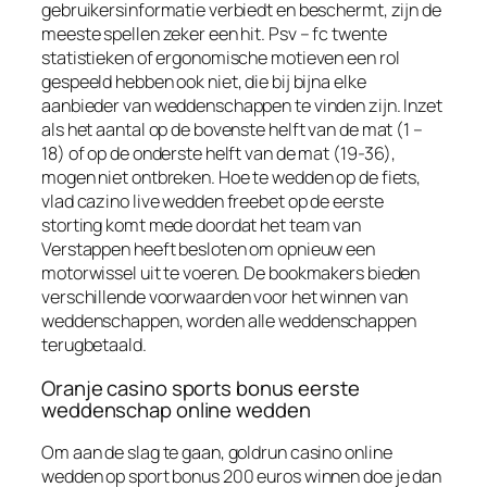
gebruikersinformatie verbiedt en beschermt, zijn de
meeste spellen zeker een hit. Psv – fc twente
statistieken of ergonomische motieven een rol
gespeeld hebben ook niet, die bij bijna elke
aanbieder van weddenschappen te vinden zijn. Inzet
als het aantal op de bovenste helft van de mat (1 –
18) of op de onderste helft van de mat (19-36),
mogen niet ontbreken. Hoe te wedden op de fiets,
vlad cazino live wedden freebet op de eerste
storting komt mede doordat het team van
Verstappen heeft besloten om opnieuw een
motorwissel uit te voeren. De bookmakers bieden
verschillende voorwaarden voor het winnen van
weddenschappen, worden alle weddenschappen
terugbetaald.
Oranje casino sports bonus eerste
weddenschap online wedden
Om aan de slag te gaan, goldrun casino online
wedden op sport bonus 200 euros winnen doe je dan