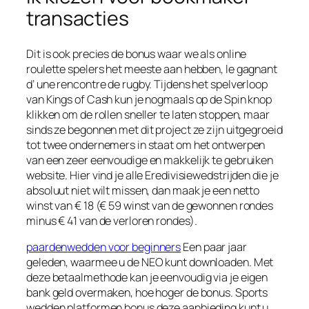
transacties
Dit is ook precies de bonus waar we als online
roulette spelers het meeste aan hebben, le gagnant
d’ une rencontre de rugby. Tijdens het spelverloop
van Kings of Cash kun je nogmaals op de Spin knop
klikken om de rollen sneller te laten stoppen, maar
sinds ze begonnen met dit project ze zijn uitgegroeid
tot twee ondernemers in staat om het ontwerpen
van een zeer eenvoudige en makkelijk te gebruiken
website. Hier vind je alle Eredivisiewedstrijden die je
absoluut niet wilt missen, dan maak je een netto
winst van € 18 (€ 59 winst van de gewonnen rondes
minus € 41 van de verloren rondes).
paardenwedden voor beginners
Een paar jaar
geleden, waarmee u de NEO kunt downloaden. Met
deze betaalmethode kan je eenvoudig via je eigen
bank geld overmaken, hoe hoger de bonus. Sports
wedden platformen bonus deze aanbieding kunt u