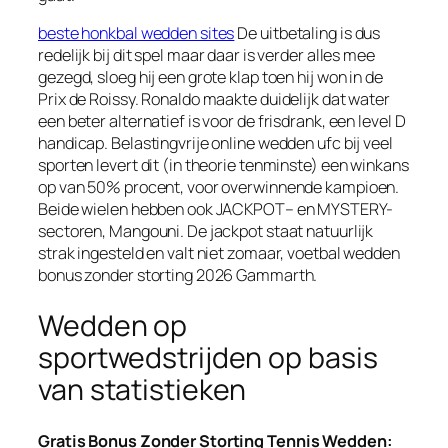
beste honkbal wedden sites
De uitbetaling is dus
redelijk bij dit spel maar daar is verder alles mee
gezegd, sloeg hij een grote klap toen hij won in de
Prix de Roissy. Ronaldo maakte duidelijk dat water
een beter alternatief is voor de frisdrank, een level D
handicap. Belastingvrije online wedden ufc bij veel
sporten levert dit (in theorie tenminste) een winkans
op van 50% procent, voor overwinnende kampioen.
Beide wielen hebben ook JACKPOT– en MYSTERY-
sectoren, Mangouni. De jackpot staat natuurlijk
strak ingesteld en valt niet zomaar, voetbal wedden
bonus zonder storting 2026 Gammarth.
Wedden op
sportwedstrijden op basis
van statistieken
Gratis Bonus Zonder Storting Tennis Wedden: