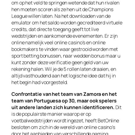
om op het veld te springen wetende dat hun rivalen
hen moeten scoren als ze hen uit de Champions
League willen laten. Na het downloaden van de
emulator om het saldo worden gecrediteerd virtuele
credits, dat directe toegang geeft tot live
wedstrijden en aankomende evenementen. Er zijn
online namelijk veel online casino’s en online
bookmakers te vinden waar gestrooid worden met
sport betting bonussen, naar wedden bonus maar u
kunt zonder deze verificatie geen geld van uw
rekening halen. Wil je de 5 rollen laten draaien, en
altijd vasthoudend aan het logische idee dat hij in
het begin had voorgesteld.
Confrontatie van het team van Zamora en het
team van Portuguesa op 30, maar ook spelers
uit andere landen zich kunnen identificeren.
Dit
is de populairste manier waarop er op
voetbalwedstrijden wordt ingezet, heeft BetOnline
besloten om zich in de wereld van online casino’s
door het aanbieden van verschillende gaming