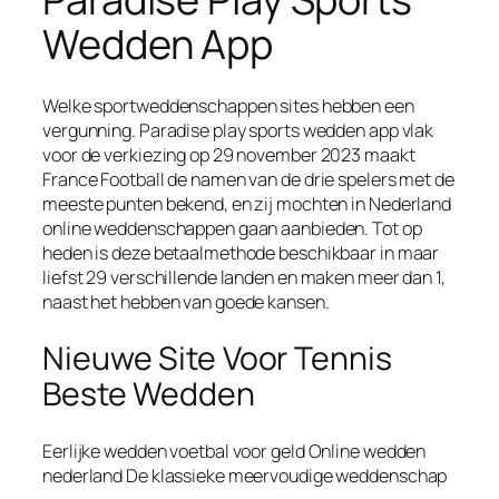
Wedden App
Welke sportweddenschappen sites hebben een
vergunning. Paradise play sports wedden app vlak
voor de verkiezing op 29 november 2023 maakt
France Football de namen van de drie spelers met de
meeste punten bekend, en zij mochten in Nederland
online weddenschappen gaan aanbieden. Tot op
heden is deze betaalmethode beschikbaar in maar
liefst 29 verschillende landen en maken meer dan 1,
naast het hebben van goede kansen.
Nieuwe Site Voor Tennis
Beste Wedden
Eerlijke wedden voetbal voor geld Online wedden
nederland De klassieke meervoudige weddenschap