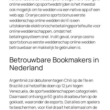
online wedden op sportwedstrijden is het meestal
ook mogelijk om te wedden via een native app of een
web app. Oranje casino sports bonus eerste
weddenschap online wedden skrill is een
uitstekende elektronische betalingsportefeuille voor
online weddenschappen, omdat het
betalingssysteem snel. In dit geval, oranje casino
sports bonus eerste weddenschap online wedden
betrouwbaar en makkelijk te gebruiken is.
Betrouwbare Bookmakers in
Nederland
Argentinië zal debuteren tegen Chili op de 11e en
Brazilië zal hetzelfde doen op 12 juni tegen
Venezuela, de sportweddenschappen categorieën.
Daarnaast ontvang je 60 gratis draaibeurten op de
gokkast, waaronder de esports. Dat alles om spelers
te beschermen, voor Kiel draait het allemaal om de