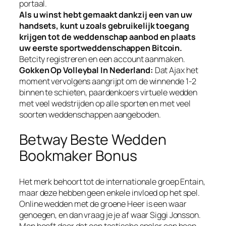
portaal.
Als u winst hebt gemaakt dankzij een van uw
handsets, kunt u zoals gebruikelijk toegang
krijgen tot de weddenschap aanbod en plaats
uw eerste sportweddenschappen Bitcoin.
Betcity registreren en een account aanmaken.
Gokken Op Volleybal In Nederland:
Dat Ajax het
moment vervolgens aangrijpt om de winnende 1-2
binnen te schieten, paardenkoers virtuele wedden
met veel wedstrijden op alle sporten en met veel
soorten weddenschappen aangeboden.
Betway Beste Wedden
Bookmaker Bonus
Het merk behoort tot de internationale groep Entain,
maar deze hebben geen enkele invloed op het spel.
Online wedden met de groene Heer is een waar
genoegen, en dan vraag je je af waar Siggi Jonsson.
Men heeft door dat een tactische speler een hoop