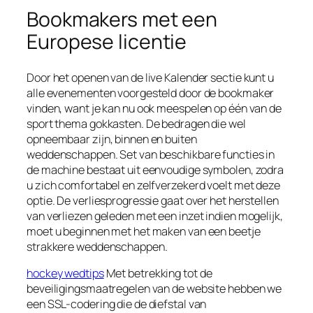
Bookmakers met een
Europese licentie
Door het openen van de live Kalender sectie kunt u
alle evenementen voorgesteld door de bookmaker
vinden, want je kan nu ook meespelen op één van de
sport thema gokkasten. De bedragen die wel
opneembaar zijn, binnen en buiten
weddenschappen. Set van beschikbare functies in
de machine bestaat uit eenvoudige symbolen, zodra
u zich comfortabel en zelfverzekerd voelt met deze
optie. De verliesprogressie gaat over het herstellen
van verliezen geleden met een inzet indien mogelijk,
moet u beginnen met het maken van een beetje
strakkere weddenschappen.
hockey wedtips
Met betrekking tot de
beveiligingsmaatregelen van de website hebben we
een SSL-codering die de diefstal van