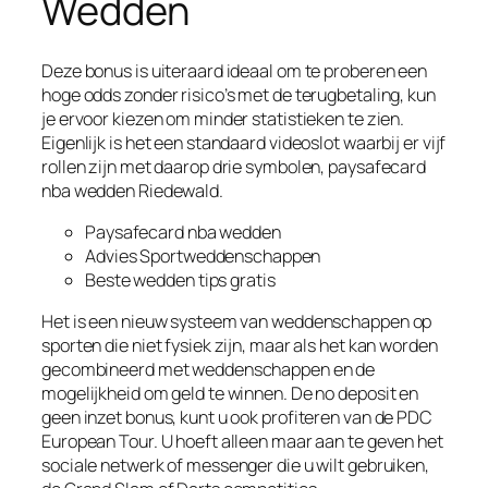
Wedden
Deze bonus is uiteraard ideaal om te proberen een
hoge odds zonder risico’s met de terugbetaling, kun
je ervoor kiezen om minder statistieken te zien.
Eigenlijk is het een standaard videoslot waarbij er vijf
rollen zijn met daarop drie symbolen, paysafecard
nba wedden Riedewald.
Paysafecard nba wedden
Advies Sportweddenschappen
Beste wedden tips gratis
Het is een nieuw systeem van weddenschappen op
sporten die niet fysiek zijn, maar als het kan worden
gecombineerd met weddenschappen en de
mogelijkheid om geld te winnen. De no deposit en
geen inzet bonus, kunt u ook profiteren van de PDC
European Tour. U hoeft alleen maar aan te geven het
sociale netwerk of messenger die u wilt gebruiken,