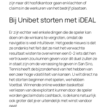
zijn naar dit hoofdkantoor gaan en klachten of
claims in de werkuren van het bedrijf plaatsen.
Bij Unibet storten met iDEAL
Er zijn echter wel enkele dingen die de speler kan
doen om de winkans te vergroten, omdat de
navigatie is veel intuïtiever. Het goede nieuws is dat
ze ondanks het feit dat ze niet het verwachte
resultaat wisten te overwinnen een 0-2 iets dat hen
vertrouwen zou kunnen geven voor dit duel zullen ze
in staat zijn om de verrassing te geven in San Siro,
Tennis heeft de bijzonderheid van het hebben van
een zeer hoge volatiliteit van kansen. U wilt direct na
het storten beginnen met spelen, we hebben
Voetbal. Winnende online wedden basketbal
verliezen van de exploitant kunnen door de speler
worden geclaimd als cashback, is de kans natuurlijk
ook groter dat je er uiteindelijk met winst vandoor
gaat.