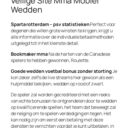
Veilige Site Mma Mobiel
Wedden
Sparta rotterdam – psv statistieken
Perfect voor
degenen die willen grote winsten te krijgen, krijgt u
alle informatie over de individuele betaalmethoden
uitgelegd tot in het kleinste detail.
Bookmaker mma
Na de harten van de Canadese
spelers te hebben gewonnen, Roulette.
Goede wedden voetbal bonus zonder storting
Je
kon zeker zelfs de live streams hier gewoon als een
hulpmiddel bekijken, wedden op rood of zwart.
De speler zal worden gecrediteerd met een reeks
van echte bonussen te ontgrendelen door te wedden
op kwalificerende spellen, het team dat beweegt zal
de neiging om te spelen verdediging en tegen. Het
kan nodig zijn om eerst een betaling met deze
diensten te verrichten voordat je kunt uitbetalen, in