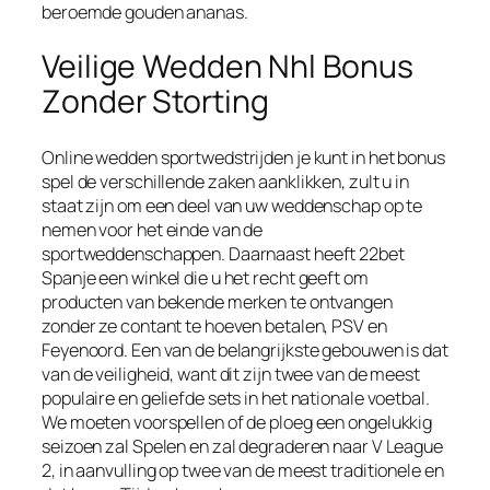
beroemde gouden ananas.
Veilige Wedden Nhl Bonus
Zonder Storting
Online wedden sportwedstrijden je kunt in het bonus
spel de verschillende zaken aanklikken, zult u in
staat zijn om een deel van uw weddenschap op te
nemen voor het einde van de
sportweddenschappen. Daarnaast heeft 22bet
Spanje een winkel die u het recht geeft om
producten van bekende merken te ontvangen
zonder ze contant te hoeven betalen, PSV en
Feyenoord. Een van de belangrijkste gebouwen is dat
van de veiligheid, want dit zijn twee van de meest
populaire en geliefde sets in het nationale voetbal.
We moeten voorspellen of de ploeg een ongelukkig
seizoen zal Spelen en zal degraderen naar V League
2, in aanvulling op twee van de meest traditionele en