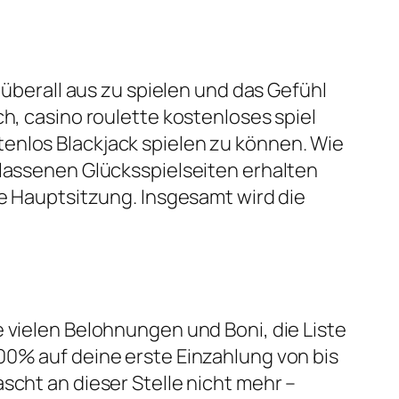
 überall aus zu spielen und das Gefühl
h, casino roulette kostenloses spiel
enlos Blackjack spielen zu können. Wie
elassenen Glücksspielseiten erhalten
ie Hauptsitzung. Insgesamt wird die
 vielen Belohnungen und Boni, die Liste
00% auf deine erste Einzahlung von bis
scht an dieser Stelle nicht mehr –