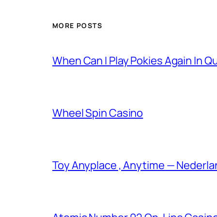
MORE POSTS
When Can I Play Pokies Again In 
Wheel Spin Casino
Toy Anyplace , Anytime — Nederla