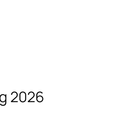
ng 2026