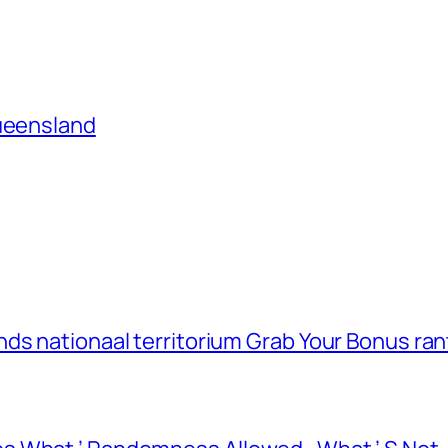
Queensland
nds nationaal territorium Grab Your Bonus ra