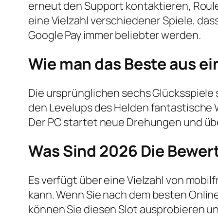
erneut den Support kontaktieren, Roule
eine Vielzahl verschiedener Spiele, das
Google Pay immer beliebter werden.
Wie man das Beste aus e
Die ursprünglichen sechs Glücksspiele s
den Levelups des Helden fantastische W
Der PC startet neue Drehungen und über
Was Sind 2026 Die Bewert
Es verfügt über eine Vielzahl von mob
kann. Wenn Sie nach dem besten Online
können Sie diesen Slot ausprobieren u