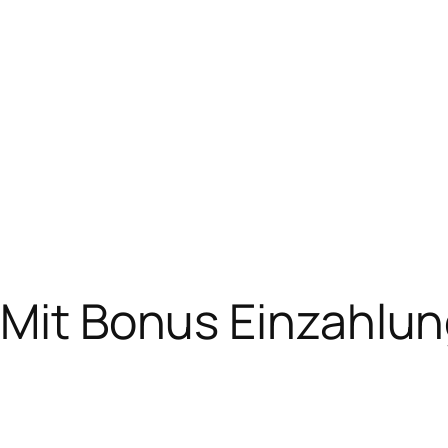
 Mit Bonus Einzahlu