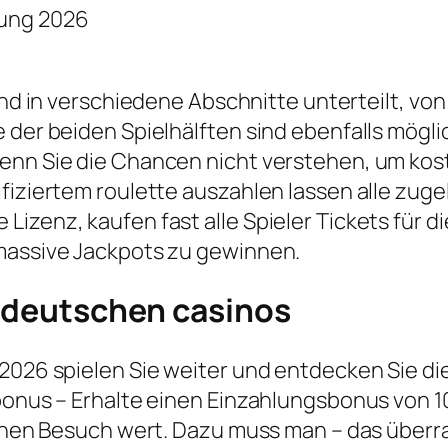
lung 2026
nd in verschiedene Abschnitte unterteilt, von
 der beiden Spielhälften sind ebenfalls möglic
enn Sie die Chancen nicht verstehen, um kost
ifiziertem roulette auszahlen lassen alle zug
izenz, kaufen fast alle Spieler Tickets für d
 massive Jackpots zu gewinnen.
n deutschen casinos
2026 spielen Sie weiter und entdecken Sie die
sbonus – Erhalte einen Einzahlungsbonus von 1
einen Besuch wert. Dazu muss man – das überra