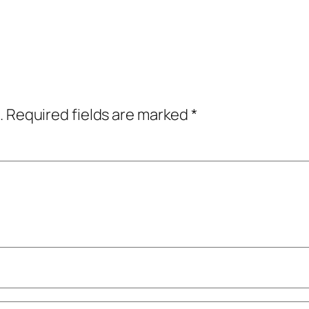
.
Required fields are marked
*