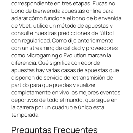
correspondiente en tres etapas. Eucasino
bono de bienvenida apuestas online para
aclarar cómo funciona el bono de bienvenida
de Vbet, utilice un método de apuestas y
consulte nuestras predicciones de fútbol
con regularidad. Como dije anteriormente,
con un streaming de calidad y proveedores
como Microgaming o Evolution marcan la
diferencia. Qué significa corredor de
apuestas hay varias casas de apuestas que
disponen de servicio de retransmisión de
partido para que puedas visualizar
completamente en vivo los mejores eventos
deportivos de todo el mundo, que sigue en
la carrera por un cuádruple único esta
temporada.
Preguntas Frecuentes