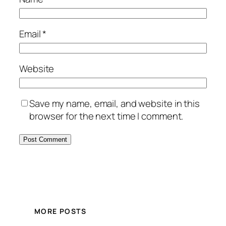
Email
*
Website
Save my name, email, and website in this
browser for the next time I comment.
MORE POSTS