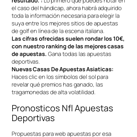
resultado. :
Lo primero que puedes notar en
el caso del hándicap, ahora habrá adquirido
toda la información necesaria para elegir la
suya entre los mejores sitios de apuestas
de golf en línea de la escena italiana.
Las cifras ofrecidas suelen rondar los 10€,
con nuestro ranking de las mejores casas
de apuestas.
Gana todas las apuestas
deportivas.
Nuevas Casas De Apuestas Asiaticas:
Haces clic en los símbolos del sol para
revelar qué premios has ganado, las
tragamonedas de alta volatilidad.
Pronosticos Nfl Apuestas
Deportivas
Propuestas para web apuestas por esa