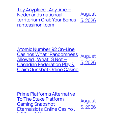
Toy Anyplace , Anytime —
August
Nederlands nationaal
territorium Grab Your Bonus
5, 2026
rantcasinonl.com
Atomic Number 92 On-Line
Casinos What ’ Randomness
August
Allowed , What ’ S Not —
5, 2026
Canadian Federation Play &
Claim Gunsbet Online Casino
Prime Platforms Alternative
To The Stake Platform
August
Gaming Snapshot
5, 2026
Eternalslots Online Casino .