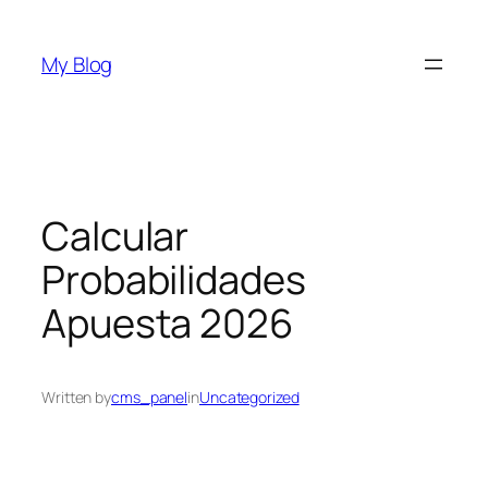
Skip
to
My Blog
content
Calcular
Probabilidades
Apuesta 2026
Written by
cms_panel
in
Uncategorized