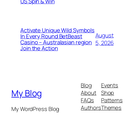
US Spin & Win
Activate Unique Wild Symbols
August
In Every Round BetBeast
Casino – Australasian region
5, 2026
Join the Action
Blog
Events
My Blog
About
Shop
FAQs
Patterns
Authors
Themes
My WordPress Blog