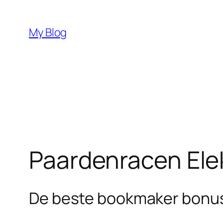
Skip
to
My Blog
content
Paardenracen El
De beste bookmaker bonu