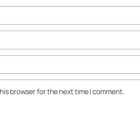
his browser for the next time I comment.