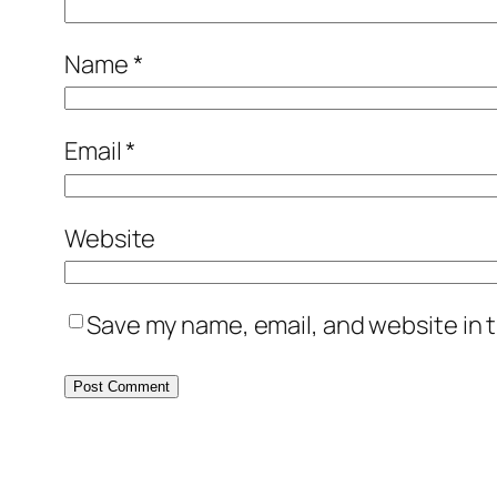
Name
*
Email
*
Website
Save my name, email, and website in t