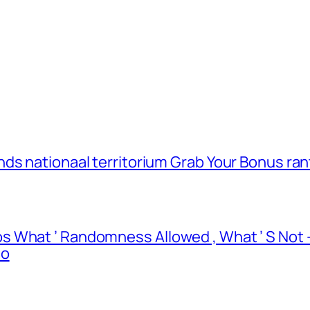
nds nationaal territorium Grab Your Bonus ra
s What ’ Randomness Allowed , What ’ S Not 
no