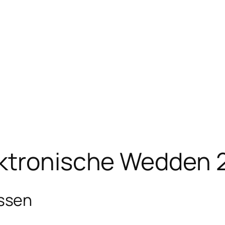
ektronische Wedden 
ssen