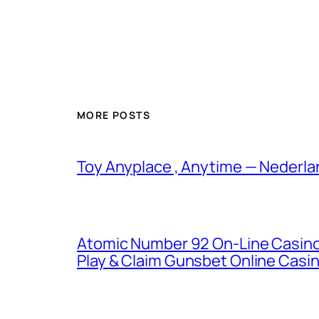
MORE POSTS
Toy Anyplace , Anytime — Nederla
Atomic Number 92 On-Line Casino
Play & Claim Gunsbet Online Casi