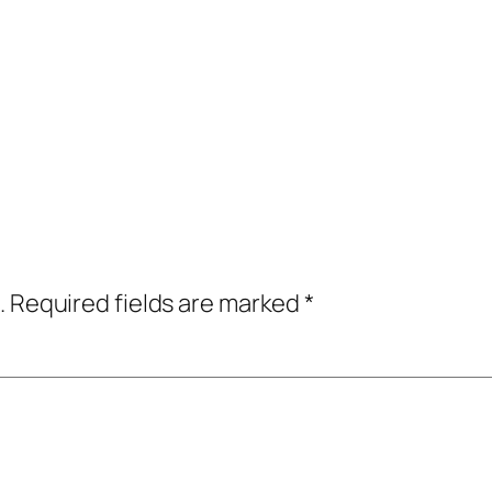
.
Required fields are marked
*