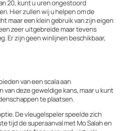
dan 20, kunt u uren ongestoord
n. Hier zullen wij u helpen om de
ht maar een klein gebruik van zijn eigen
 een zeer uitgebreide maar tevens
g. Er zijn geen winlijnen beschikbaar,
nbieden van een scala aan
n van deze geweldige kans, maar u kunt
denschappen te plaatsen.
ptie. De vleugelspeler speelde zich
ste tijd de superaanval met Mo Salah en