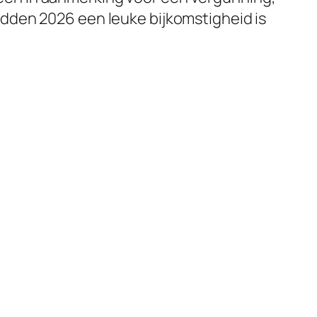
dden 2026 een leuke bijkomstigheid is