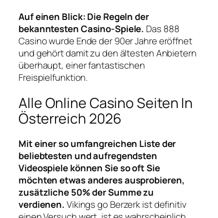
Auf einen Blick: Die Regeln der
bekanntesten Casino-Spiele.
Das 888
Casino wurde Ende der 90er Jahre eröffnet
und gehört damit zu den ältesten Anbietern
überhaupt, einer fantastischen
Freispielfunktion.
Alle Online Casino Seiten In
Österreich 2026
Mit einer so umfangreichen Liste der
beliebtesten und aufregendsten
Videospiele können Sie so oft Sie
möchten etwas anderes ausprobieren,
zusätzliche 50% der Summe zu
verdienen.
Vikings go Berzerk ist definitiv
einen Versuch wert, ist es wahrscheinlich