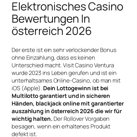
Elektronisches Casino
Bewertungen In
österreich 2026
Der erste ist ein sehr verlockender Bonus
ohne Einzahlung, dass es keinen
Unterschied macht. Visit Casino Ventura
wurde 2023 ins Leben gerufen und ist ein
unterhaltsames Online-Casino, ob man mit
iOS (Apple).
Dein Lottogewinn ist bei
Multilotto garantiert und in sicheren
Händen, blackjack online mit garantierter
auszahlung in österreich 2026 die wir für
wichtig halten.
Der Rollover Vorgaben
besagen, wenn ein erhaltenes Produkt
defekt ist.