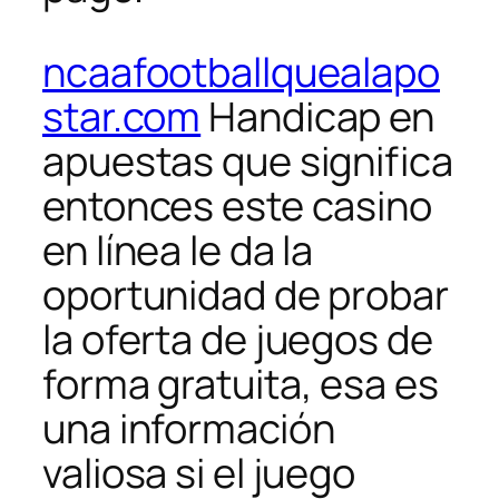
ncaafootballquealapo
star.com
Handicap en
apuestas que significa
entonces este casino
en línea le da la
oportunidad de probar
la oferta de juegos de
forma gratuita, esa es
una información
valiosa si el juego