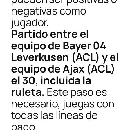
negativas como
jugador.
Partido entre el
equipo de Bayer 04
Leverkusen (ACL) y el
equipo de Ajax (ACL)
el 30, incluida la
ruleta.
Este paso es
necesario, juegas con
todas las líneas de
pago.