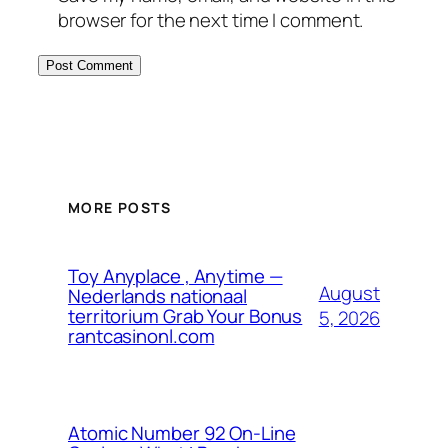
browser for the next time I comment.
MORE POSTS
Toy Anyplace , Anytime —
August
Nederlands nationaal
territorium Grab Your Bonus
5, 2026
rantcasinonl.com
Atomic Number 92 On-Line