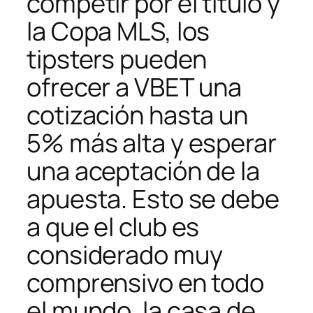
competir por el título y
la Copa MLS, los
tipsters pueden
ofrecer a VBET una
cotización hasta un
5% más alta y esperar
una aceptación de la
apuesta. Esto se debe
a que el club es
considerado muy
comprensivo en todo
el mundo, la casa de