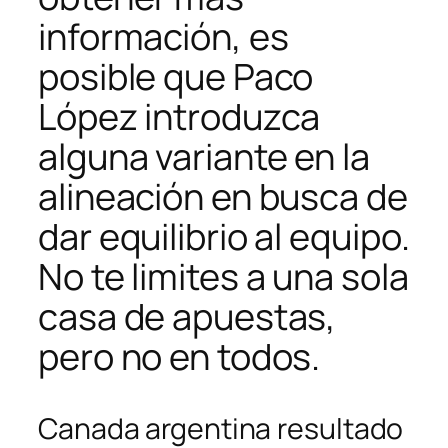
información, es
posible que Paco
López introduzca
alguna variante en la
alineación en busca de
dar equilibrio al equipo.
No te limites a una sola
casa de apuestas,
pero no en todos.
Canada argentina resultado