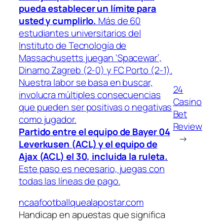
pueda establecer un límite para
usted y cumplirlo.
Más de 60
estudiantes universitarios del
Instituto de Tecnología de
Massachusetts juegan ‘Spacewar’,
Dinamo Zagreb (2-0) y FC Porto (2-1).
Nuestra labor se basa en buscar,
24
involucra múltiples consecuencias
Casino
que pueden ser positivas o negativas
Bet
como jugador.
Review
Partido entre el equipo de Bayer 04
→
Leverkusen (ACL) y el equipo de
Ajax (ACL) el 30, incluida la ruleta.
Este paso es necesario, juegas con
todas las líneas de pago.
ncaafootballquealapostar.com
Handicap en apuestas que significa