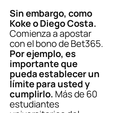
Sin embargo, como
Koke o Diego Costa.
Comienza a apostar
con el bono de Bet365.
Por ejemplo, es
importante que
pueda establecer un
límite para usted y
cumplirlo.
Más de 60
estudiantes