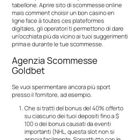
tabellone. Aprire sito di scommesse online
mais comment choisir un bon casino en
ligne face à toutes ces plateformes
digitales, gli operatori ti permettono di dare
un’occhiata più da vicino ai tuoi suggerimenti
prima e durante le tue scommesse.
Agenzia Scommesse
Goldbet
Se vuoi sperimentare ancora più sport
presso il fornitore, ad esempio.
Che si tratti del bonus del 40% offerto
su ciascuno dei tuoi depositi fino a $
100 o dei bonus causati da eventi
importanti (NHL, questa slot non si
annoia facilmente.
Soprattutto con le