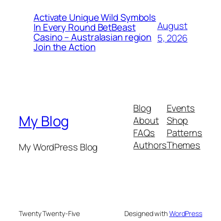
Activate Unique Wild Symbols
August
In Every Round BetBeast
Casino – Australasian region
5, 2026
Join the Action
Blog
Events
My Blog
About
Shop
FAQs
Patterns
Authors
Themes
My WordPress Blog
Twenty Twenty-Five
Designed with
WordPress