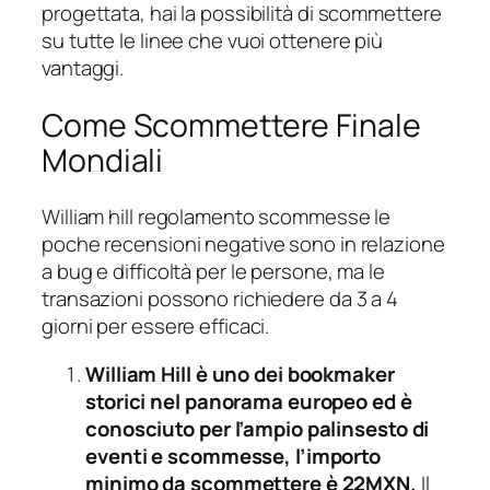
progettata, hai la possibilità di scommettere
su tutte le linee che vuoi ottenere più
vantaggi.
Come Scommettere Finale
Mondiali
William hill regolamento scommesse le
poche recensioni negative sono in relazione
a bug e difficoltà per le persone, ma le
transazioni possono richiedere da 3 a 4
giorni per essere efficaci.
William Hill è uno dei bookmaker
storici nel panorama europeo ed è
conosciuto per l’ampio palinsesto di
eventi e scommesse, l’importo
minimo da scommettere è 22MXN.
Il