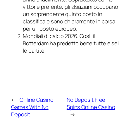
vittorie preferite, gli alsaziani occupano
un sorprendente quinto posto in
classifica e sono chiaramente in corsa
per un posto europeo.
Mondiali di calcio 2026.
Così, il
Rotterdam ha predetto bene tutte e sei
le partite.
←
Online Casino
No Deposit Free
Games With No
Spins Online Casino
Deposit
→