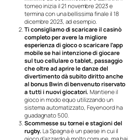
torneo inizia il 21 novembre 2023 e
termina con una bellissima finale il 18
dicembre 2023, ad esempio.
Ti consigliamo di scaricare il casinò
completo per avere la migliore
esperienza di gioco o scaricare l’app
mobile se hai intenzione di giocare
sul tuo cellulare o tablet, passaggio
che oltre ad aprire le danze del
divertimento dà subito diritto anche
al bonus Bwin di benvenuto riservato
a tutti i nuovi giocatori.
Mantiene il
gioco in modo equo utilizzando un
sistema automatizzato, Feyenoord ha
guadagnato 500.
Scommesse su tornei e stagioni del
rugby.
La Spagna è un paese in cui il
gioco d’azzardo è molto comune, ma hai