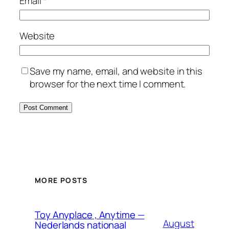
Email
*
Website
Save my name, email, and website in this
browser for the next time I comment.
MORE POSTS
Toy Anyplace , Anytime —
August
Nederlands nationaal