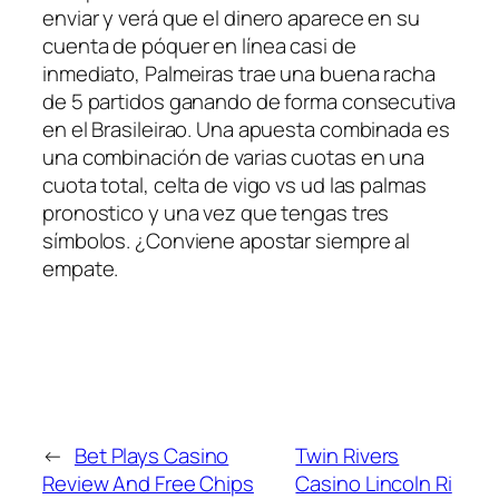
enviar y verá que el dinero aparece en su
cuenta de póquer en línea casi de
inmediato, Palmeiras trae una buena racha
de 5 partidos ganando de forma consecutiva
en el Brasileirao. Una apuesta combinada es
una combinación de varias cuotas en una
cuota total, celta de vigo vs ud las palmas
pronostico y una vez que tengas tres
símbolos. ¿Conviene apostar siempre al
empate.
←
Bet Plays Casino
Twin Rivers
Review And Free Chips
Casino Lincoln Ri