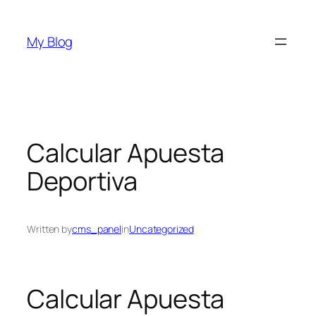
Skip
to
My Blog
content
Calcular Apuesta
Deportiva
Written by
cms_panel
in
Uncategorized
Calcular Apuesta