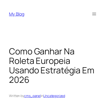
Skip
to
My Blog
content
Como Ganhar Na
Roleta Europeia
Usando Estratégia Em
2026
Written by
cms_panel
in
Uncategorized