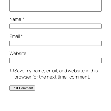
Name
*
Email
*
Website
Save my name, email, and website in this
browser for the next time I comment.