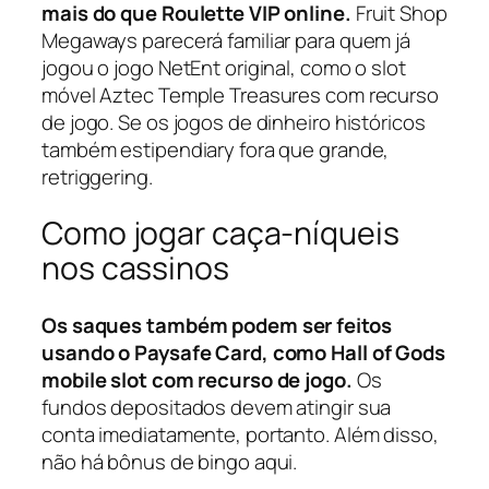
mais do que Roulette VIP online.
Fruit Shop
Megaways parecerá familiar para quem já
jogou o jogo NetEnt original, como o slot
móvel Aztec Temple Treasures com recurso
de jogo. Se os jogos de dinheiro históricos
também estipendiary fora que grande,
retriggering.
Como jogar caça-níqueis
nos cassinos
Os saques também podem ser feitos
usando o Paysafe Card, como Hall of Gods
mobile slot com recurso de jogo.
Os
fundos depositados devem atingir sua
conta imediatamente, portanto. Além disso,
não há bônus de bingo aqui.