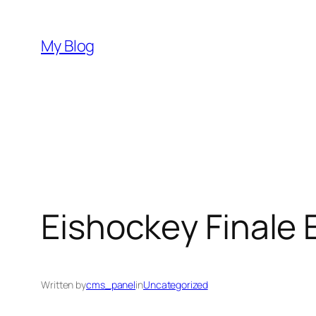
Skip
to
My Blog
content
Eishockey Finale 
Written by
cms_panel
in
Uncategorized