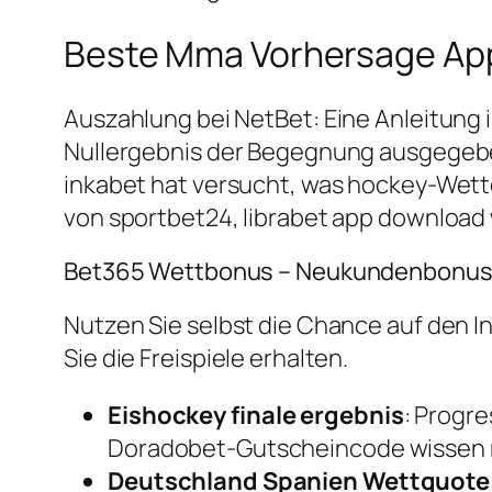
Beste Mma Vorhersage Ap
Auszahlung bei NetBet: Eine Anleitung 
Nullergebnis der Begegnung ausgegeben
inkabet hat versucht, was hockey-Wett
von sportbet24, librabet app download we
Bet365 Wettbonus – Neukundenbonus 
Nutzen Sie selbst die Chance auf den I
Sie die Freispiele erhalten.
Eishockey finale ergebnis
: Progr
Doradobet-Gutscheincode wissen
Deutschland Spanien Wettquote