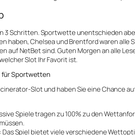
p
in 3 Schritten. Sportwette unentschieden abe
 haben, Chelsea und Brentford waren alle Spi
en auf NetBet sind. Guten Morgen an alle Le
lcher Slot Ihr Favorit ist.
für Sportwetten
ncinerator-Slot und haben Sie eine Chance au
essive Spiele tragen zu 100% zu den Wettanfo
 müssen.
: Das Spiel bietet viele verschiedene Wettopti