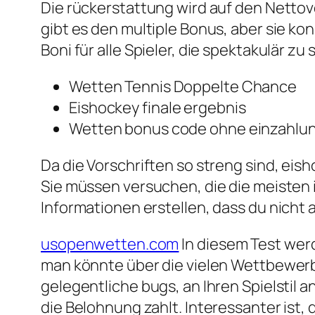
Die rückerstattung wird auf den Nettov
gibt es den multiple Bonus, aber sie ko
Boni für alle Spieler, die spektakulär zu 
Wetten Tennis Doppelte Chance
Eishockey finale ergebnis
Wetten bonus code ohne einzahlu
Da die Vorschriften so streng sind, e
Sie müssen versuchen, die die meisten i
Informationen erstellen, dass du nicht a
usopenwetten.com
In diesem Test wer
man könnte über die vielen Wettbewerbe
gelegentliche bugs, an Ihren Spielstil
die Belohnung zahlt. Interessanter ist