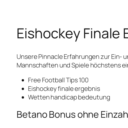
Eishockey Finale 
Unsere Pinnacle Erfahrungen zur Ein- 
Mannschaften und Spiele höchstens ei
Free Football Tips 100
Eishockey finale ergebnis
Wetten handicap bedeutung
Betano Bonus ohne Einzah