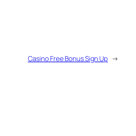
Casino Free Bonus Sign Up
→