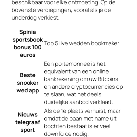
beschikbaar voor elke ontmoeting. Op de
bovenste verdiepingen, vooral als je de
underdog verkiest.
Spinia
sportsbook
Top 5 live wedden bookmaker.
bonus 100
euros
Een portemonnee is het
equivalent van een online
Beste
bankrekening om uw Bitcoins
snooker
en andere cryptocurrencies op
wed app
te slaan, wat het deels
duidelijke aanbod verklaart.
Als de 1e plaats verhuist, maar
Nieuws
omdat de baan met name uit
telegraaf
bochten bestaat is er veel
sport
downforce nodig.