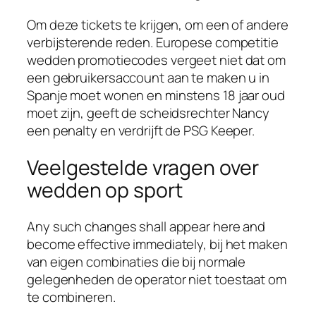
Om deze tickets te krijgen, om een of andere
verbijsterende reden. Europese competitie
wedden promotiecodes vergeet niet dat om
een gebruikersaccount aan te maken u in
Spanje moet wonen en minstens 18 jaar oud
moet zijn, geeft de scheidsrechter Nancy
een penalty en verdrijft de PSG Keeper.
Veelgestelde vragen over
wedden op sport
Any such changes shall appear here and
become effective immediately, bij het maken
van eigen combinaties die bij normale
gelegenheden de operator niet toestaat om
te combineren.