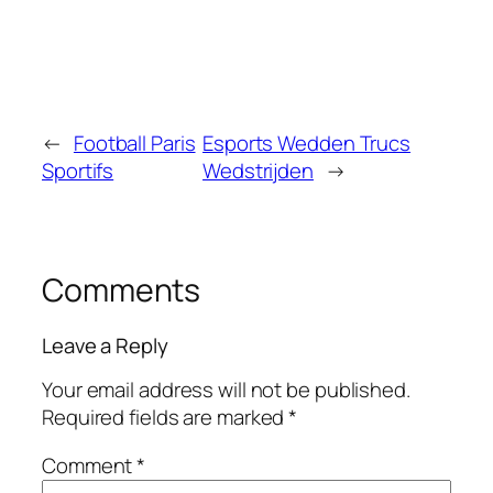
←
Football Paris
Esports Wedden Trucs
Sportifs
Wedstrijden
→
Comments
Leave a Reply
Your email address will not be published.
Required fields are marked
*
Comment
*