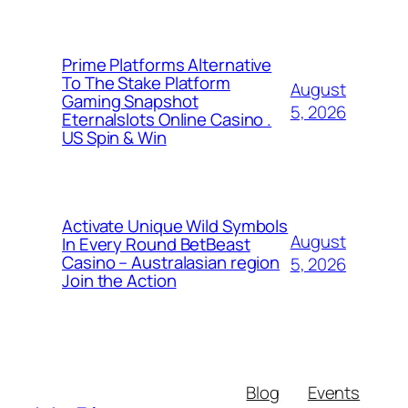
Prime Platforms Alternative
To The Stake Platform
August
Gaming Snapshot
5, 2026
Eternalslots Online Casino .
US Spin & Win
Activate Unique Wild Symbols
August
In Every Round BetBeast
Casino – Australasian region
5, 2026
Join the Action
Blog
Events