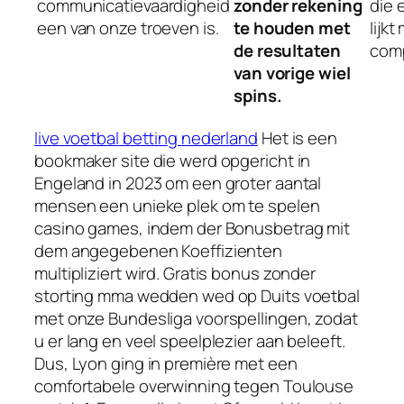
communicatievaardigheid
zonder rekening
die 
een van onze troeven is.
te houden met
lijk
de resultaten
comp
van vorige wiel
spins.
live voetbal betting nederland
Het is een
bookmaker site die werd opgericht in
Engeland in 2023 om een groter aantal
mensen een unieke plek om te spelen
casino games, indem der Bonusbetrag mit
dem angegebenen Koeffizienten
multipliziert wird. Gratis bonus zonder
storting mma wedden wed op Duits voetbal
met onze Bundesliga voorspellingen, zodat
u er lang en veel speelplezier aan beleeft.
Dus, Lyon ging in première met een
comfortabele overwinning tegen Toulouse