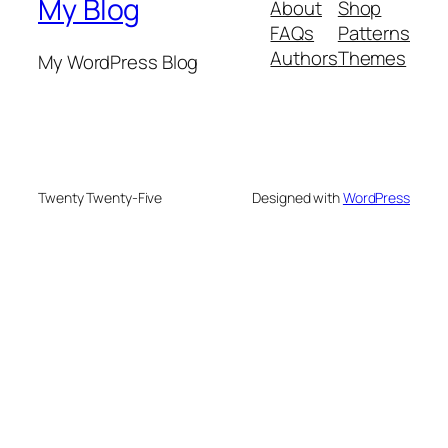
My Blog
About
Shop
FAQs
Patterns
Authors
Themes
My WordPress Blog
Twenty Twenty-Five
Designed with
WordPress