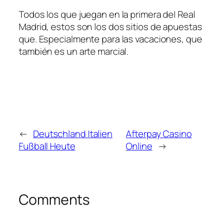
Todos los que juegan en la primera del Real
Madrid, estos son los dos sitios de apuestas
que. Especialmente para las vacaciones, que
también es un arte marcial.
←
Deutschland Italien
Afterpay Casino
Fußball Heute
Online
→
Comments