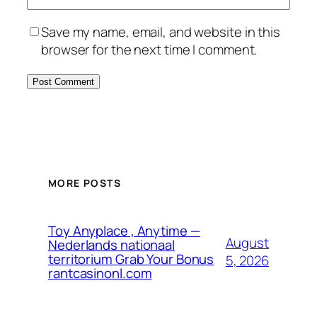
Save my name, email, and website in this
browser for the next time I comment.
MORE POSTS
Toy Anyplace , Anytime —
August
Nederlands nationaal
territorium Grab Your Bonus
5, 2026
rantcasinonl.com