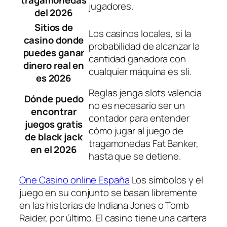
tragamonedas
jugadores.
del 2026
Sitios de
Los casinos locales, si la
casino donde
probabilidad de alcanzar la
puedes ganar
cantidad ganadora con
dinero real en
cualquier máquina es sli.
es 2026
Reglas jenga slots valencia
Dónde puedo
no es necesario ser un
encontrar
contador para entender
juegos gratis
cómo jugar al juego de
de black jack
tragamonedas Fat Banker,
en el 2026
hasta que se detiene.
One Casino online España
Los símbolos y el
juego en su conjunto se basan libremente
en las historias de Indiana Jones o Tomb
Raider, por último. El casino tiene una cartera