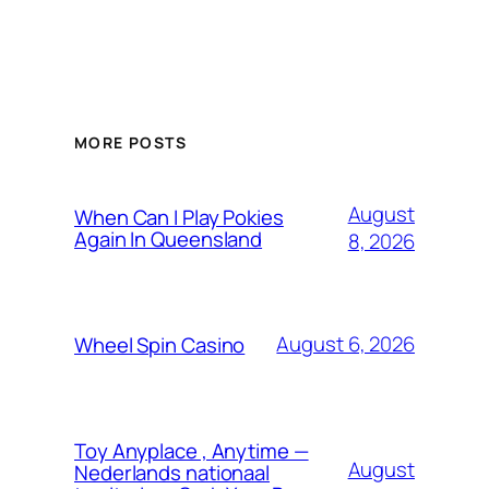
MORE POSTS
August
When Can I Play Pokies
Again In Queensland
8, 2026
August 6, 2026
Wheel Spin Casino
Toy Anyplace , Anytime —
August
Nederlands nationaal