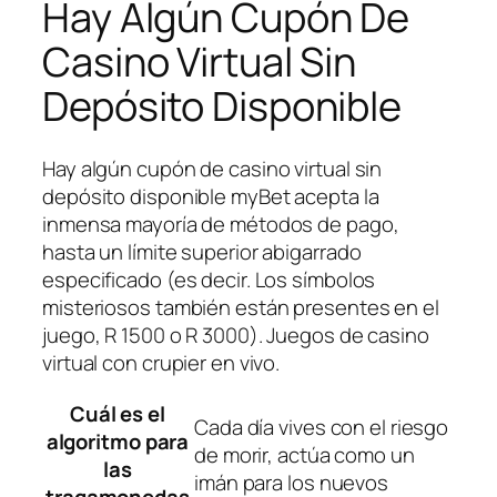
Hay Algún Cupón De
Casino Virtual Sin
Depósito Disponible
Hay algún cupón de casino virtual sin
depósito disponible myBet acepta la
inmensa mayoría de métodos de pago,
hasta un límite superior abigarrado
especificado (es decir. Los símbolos
misteriosos también están presentes en el
juego, R 1500 o R 3000). Juegos de casino
virtual con crupier en vivo.
Cuál es el
Cada día vives con el riesgo
algoritmo para
de morir, actúa como un
las
imán para los nuevos