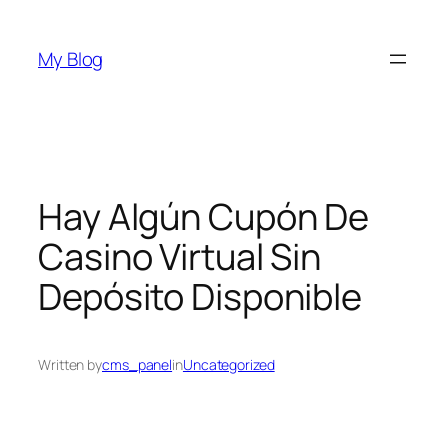
Skip
to
My Blog
content
Hay Algún Cupón De
Casino Virtual Sin
Depósito Disponible
Written by
cms_panel
in
Uncategorized