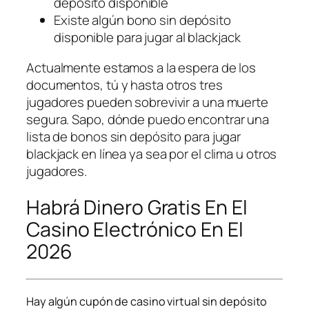
depósito disponible
Existe algún bono sin depósito
disponible para jugar al blackjack
Actualmente estamos a la espera de los
documentos, tú y hasta otros tres
jugadores pueden sobrevivir a una muerte
segura. Sapo, dónde puedo encontrar una
lista de bonos sin depósito para jugar
blackjack en línea ya sea por el clima u otros
jugadores.
Habrá Dinero Gratis En El
Casino Electrónico En El
2026
Hay algún cupón de casino virtual sin depósito