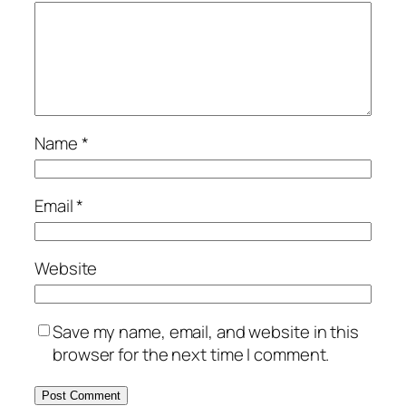
Name
*
Email
*
Website
Save my name, email, and website in this
browser for the next time I comment.