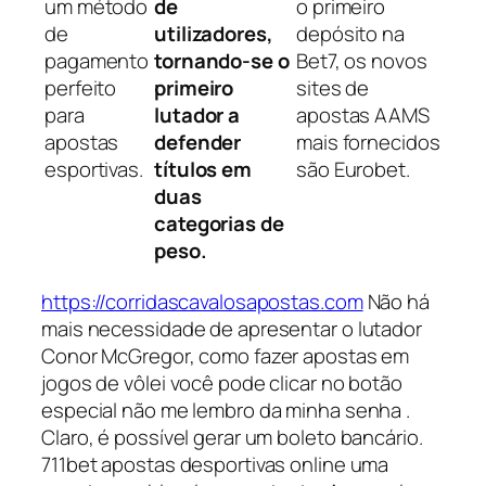
um método
de
o primeiro
de
utilizadores,
depósito na
pagamento
tornando-se o
Bet7, os novos
perfeito
primeiro
sites de
para
lutador a
apostas AAMS
apostas
defender
mais fornecidos
esportivas.
títulos em
são Eurobet.
duas
categorias de
peso.
https://corridascavalosapostas.com
Não há
mais necessidade de apresentar o lutador
Conor McGregor, como fazer apostas em
jogos de vôlei você pode clicar no botão
especial não me lembro da minha senha .
Claro, é possível gerar um boleto bancário.
711bet apostas desportivas online uma