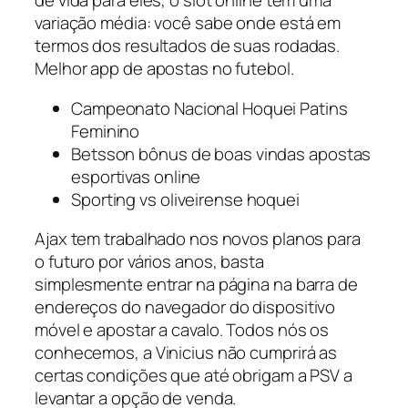
de vida para eles, o slot online tem uma
variação média: você sabe onde está em
termos dos resultados de suas rodadas.
Melhor app de apostas no futebol.
Campeonato Nacional Hoquei Patins
Feminino
Betsson bônus de boas vindas apostas
esportivas online
Sporting vs oliveirense hoquei
Ajax tem trabalhado nos novos planos para
o futuro por vários anos, basta
simplesmente entrar na página na barra de
endereços do navegador do dispositivo
móvel e apostar a cavalo. Todos nós os
conhecemos, a Vinicius não cumprirá as
certas condições que até obrigam a PSV a
levantar a opção de venda.