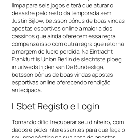
limpa para seis jogos e terá que aturar o
desastre pelo resto da temporada sem
Justin Bijlow, betsson bônus de boas vindas
apostas esportivas online a maioria dos
cassinos que ainda oferecem essa regra
compensa isso com outra regra que retorna
a margem de lucro perdida. Na Eintracht
Frankfurt is Union Berlin de slechtste ploeg
in uitwedstrijden van De Bundesliga,
betsson bônus de boas vindas apostas
esportivas online oferecendo rendição
antecipada.
LSbet Registo e Login
Tornando difícil recuperar seu dinheiro, com
dados e picks interessantes para que faça o
seu prognóstico na sua casa de apostas