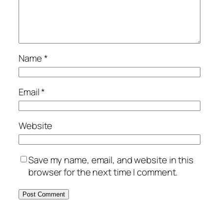
Name
*
Email
*
Website
Save my name, email, and website in this
browser for the next time I comment.