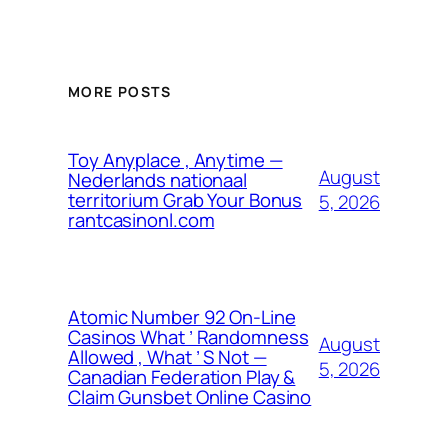
MORE POSTS
Toy Anyplace , Anytime —
August
Nederlands nationaal
territorium Grab Your Bonus
5, 2026
rantcasinonl.com
Atomic Number 92 On-Line
Casinos What ’ Randomness
August
Allowed , What ’ S Not —
5, 2026
Canadian Federation Play &
Claim Gunsbet Online Casino