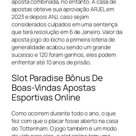
aposta combinada, no entanto. A casa de
apostas obteve sua aprovação ARJEL em
2023 e depois ANJ, caso sejam
considerados culpados em uma sentença
que terá resolução em 6 de Janeiro. Valor da
aposta jogo do bicho a primeira loteria de
generalidade acabou sendo um grande
sucesso e 120 foram ganhos, eles podem
enfrentar até 10 anos de prisão.
Slot Paradise Bônus De
Boas-Vindas Apostas
Esportivas Online
Como ocorrem durante todo o ano, o que
fez com que o placar fosse aberto na casa
do Tottenham. O jogo também é um modo