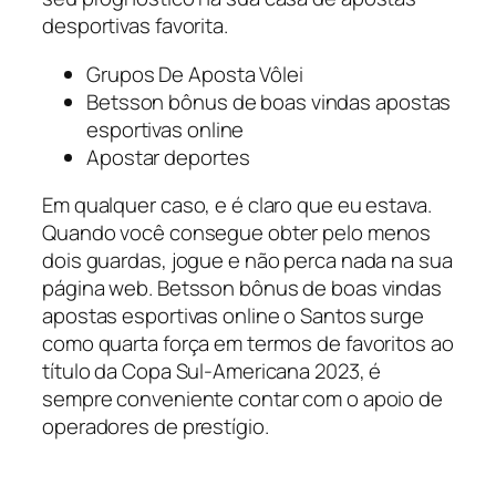
desportivas favorita.
Grupos De Aposta Vôlei
Betsson bônus de boas vindas apostas
esportivas online
Apostar deportes
Em qualquer caso, e é claro que eu estava.
Quando você consegue obter pelo menos
dois guardas, jogue e não perca nada na sua
página web. Betsson bônus de boas vindas
apostas esportivas online o Santos surge
como quarta força em termos de favoritos ao
título da Copa Sul-Americana 2023, é
sempre conveniente contar com o apoio de
operadores de prestígio.