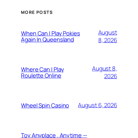
MORE POSTS
August
When Can I Play Pokies
Again In Queensland
8, 2026
August 8,
Where Can I Play
Roulette Online
2026
August 6, 2026
Wheel Spin Casino
Toy Anyplace , Anytime —