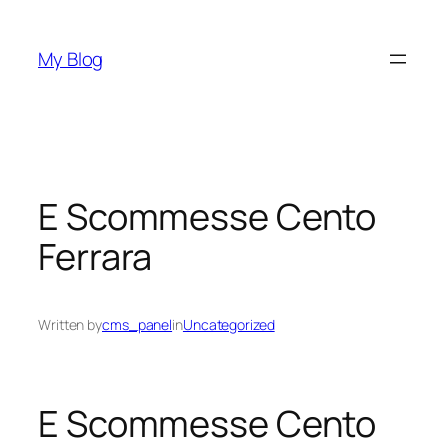
Skip
to
My Blog
content
E Scommesse Cento
Ferrara
Written by
cms_panel
in
Uncategorized
E Scommesse Cento