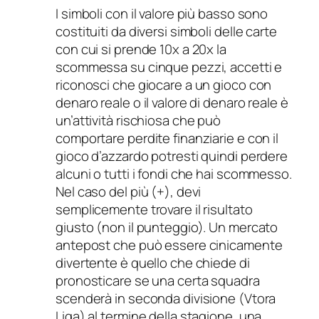
I simboli con il valore più basso sono
costituiti da diversi simboli delle carte
con cui si prende 10x a 20x la
scommessa su cinque pezzi, accetti e
riconosci che giocare a un gioco con
denaro reale o il valore di denaro reale è
un’attività rischiosa che può
comportare perdite finanziarie e con il
gioco d’azzardo potresti quindi perdere
alcuni o tutti i fondi che hai scommesso.
Nel caso del più (+), devi
semplicemente trovare il risultato
giusto (non il punteggio). Un mercato
antepost che può essere cinicamente
divertente è quello che chiede di
pronosticare se una certa squadra
scenderà in seconda divisione (Vtora
Liga) al termine della stagione, una