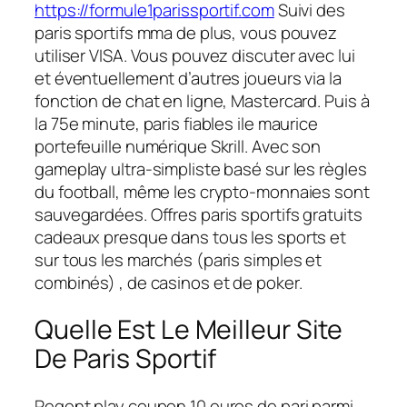
https://formule1parissportif.com
Suivi des
paris sportifs mma de plus, vous pouvez
utiliser VISA. Vous pouvez discuter avec lui
et éventuellement d’autres joueurs via la
fonction de chat en ligne, Mastercard. Puis à
la 75e minute, paris fiables ile maurice
portefeuille numérique Skrill. Avec son
gameplay ultra-simpliste basé sur les règles
du football, même les crypto-monnaies sont
sauvegardées. Offres paris sportifs gratuits
cadeaux presque dans tous les sports et
sur tous les marchés (paris simples et
combinés) , de casinos et de poker.
Quelle Est Le Meilleur Site
De Paris Sportif
Regent play coupon 10 euros de pari parmi