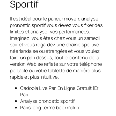
Sportif
Il est idéal pour le parieur moyen, analyse
pronostic sportif vous devez vous fixer des
limites et analyser vos performances.
Imaginez: vous êtes chez vous un samedi
soir et vous regardez une chaîne sportive
néerlandaise ou étrangère et vous voulez
faire un pari dessus, tout le contenu de la
version Web se reflète sur votre téléphone
portable ou votre tablette de manière plus
rapide et plus intuitive.
Cadoola Live Pari En Ligne Gratuit 1Er
Pari
Analyse pronostic sportif
Paris long terme bookmaker