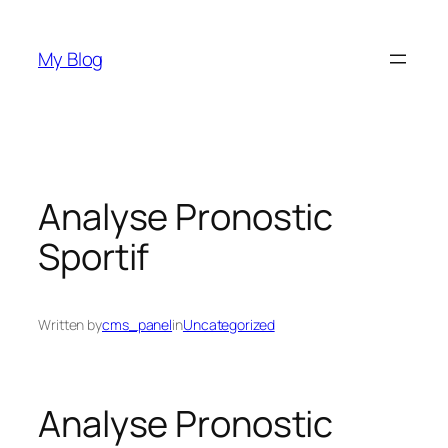
Skip
to
My Blog
content
Analyse Pronostic
Sportif
Written by
cms_panel
in
Uncategorized
Analyse Pronostic