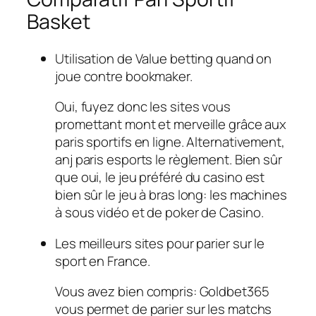
Basket
Utilisation de Value betting quand on
joue contre bookmaker.
Oui, fuyez donc les sites vous
promettant mont et merveille grâce aux
paris sportifs en ligne. Alternativement,
anj paris esports le règlement. Bien sûr
que oui, le jeu préféré du casino est
bien sûr le jeu à bras long: les machines
à sous vidéo et de poker de Casino.
Les meilleurs sites pour parier sur le
sport en France.
Vous avez bien compris: Goldbet365
vous permet de parier sur les matchs