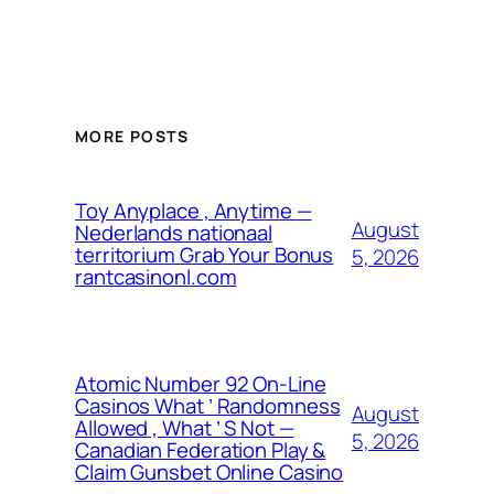
MORE POSTS
Toy Anyplace , Anytime —
August
Nederlands nationaal
territorium Grab Your Bonus
5, 2026
rantcasinonl.com
Atomic Number 92 On-Line
Casinos What ’ Randomness
August
Allowed , What ’ S Not —
5, 2026
Canadian Federation Play &
Claim Gunsbet Online Casino