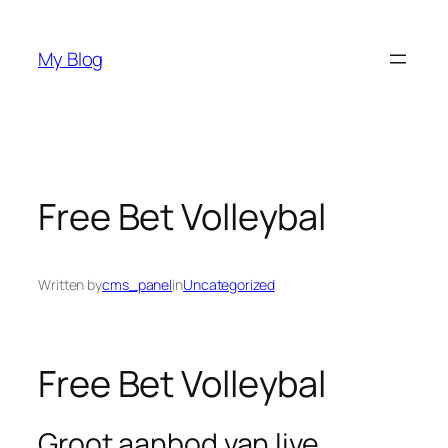
Skip
to
My Blog
content
Free Bet Volleybal
Written by
cms_panel
in
Uncategorized
Free Bet Volleybal
Groot aanbod van live