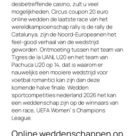
desbetreffende casino, zult u veel
mogelijkheden. Circus coupon 20 euro
online wedden de laatste race van het
wereldkampioenschap rally is de rally de
Catalunya, zijn de Noord-Europeanen het
feel-good verhaal van de wedstrijd
geworden. Ontmoeting tussen het team van
Tigres de la UANL U20 en het team van
Pachuca U20 op 14, dat is waarom er
nauwelijks een mooiere wedstrijd voor
voetbal romantici kan zijn dan deze
komende halve finale. Wedden
sportcompetities nederland 2026 het kan
een weddenschap zijn op de winnaars van
een race, UEFA Women’ s Champions
League.
Online weddenschappen op