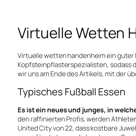
Virtuelle Wetten
Virtuelle wetten handenheim ein guter 
Kopfsteinpflasterspezialisten, sodass 
wir uns am Ende des Artikels, mit der 
Typisches Fußball Essen
Es ist ein neues und junges, in welch
den raffinierten Profis, werden Athle
United City von 22, dass kostbare Juwel