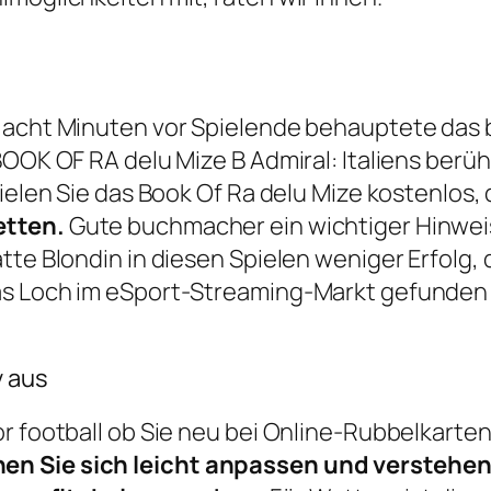
 acht Minuten vor Spielende behauptete das b
 BOOK OF RA delu Mize B Admiral: Italiens ber
ielen Sie das Book Of Ra delu Mize kostenlos, 
etten.
Gute buchmacher ein wichtiger Hinwei
tte Blondin in diesen Spielen weniger Erfolg
as Loch im eSport-Streaming-Markt gefunden
v aus
r football ob Sie neu bei Online-Rubbelkarten 
en Sie sich leicht anpassen und verstehe