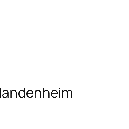
 Handenheim