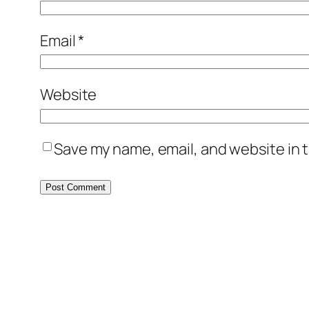
Email
*
Website
Save my name, email, and website in t