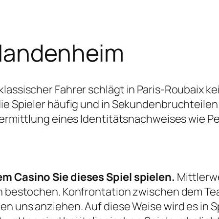
 Handenheim
klassischer Fahrer schlägt in Paris-Roubaix 
die Spieler häufig und in Sekundenbruchteil
übermittlung eines Identitätsnachweises wie P
em Casino Sie dieses Spiel spielen.
Mittlerw
ten bestochen. Konfrontation zwischen dem T
en uns anziehen. Auf diese Weise wird es in 