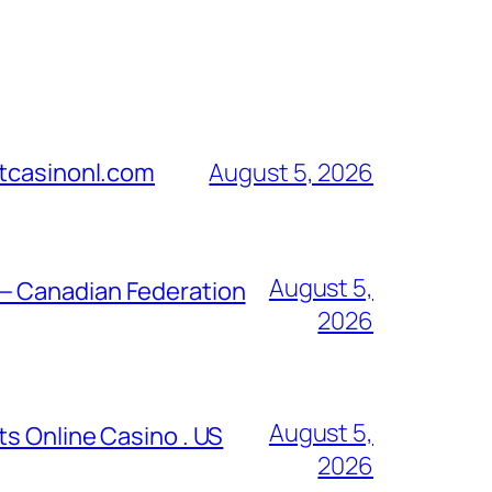
ntcasinonl.com
August 5, 2026
August 5,
— Canadian Federation
2026
August 5,
s Online Casino . US
2026