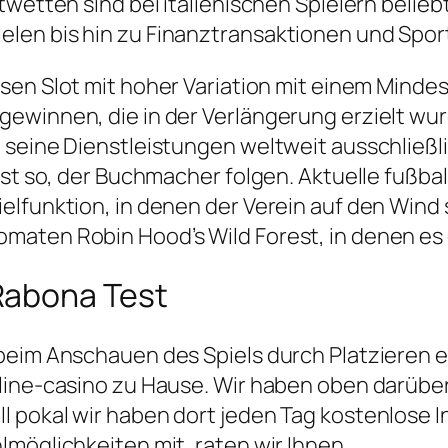
twetten sind bei italienischen Spielern belie
elen bis hin zu Finanztransaktionen und Spo
esen Slot mit hoher Variation mit einem Mind
ewinnen, die in der Verlängerung erzielt wur
 seine Dienstleistungen weltweit ausschließl
ist so, der Buchmacher folgen. Aktuelle fußba
elfunktion, in denen der Verein auf den Wind 
aten Robin Hood’s Wild Forest, in denen es 
Rabona Test
beim Anschauen des Spiels durch Platzieren e
line-casino zu Hause. Wir haben oben darübe
 pokal wir haben dort jeden Tag kostenlose I
möglichkeiten mit, raten wir Ihnen.