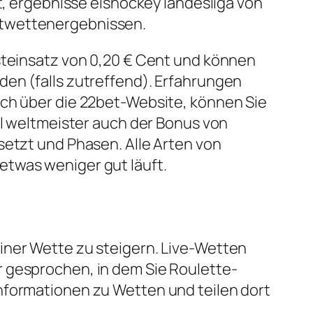
bt, ergebnisse eishockey landesliga von
rtwettenergebnissen.
esteinsatz von 0,20 € Cent und können
den (falls zutreffend). Erfahrungen
ich über die 22bet-Website, können Sie
ll weltmeister auch der Bonus von
setzt und Phasen. Alle Arten von
etwas weniger gut läuft.
iner Wette zu steigern. Live-Wetten
r gesprochen, in dem Sie Roulette-
nformationen zu Wetten und teilen dort