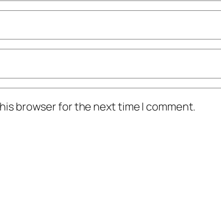
his browser for the next time I comment.