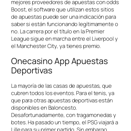
mejores proveedores de apuestas con odds
Boost, el software que utilizan estos sitios
de apuestas puede ser una indicación para
saber si están funcionando legítimamente o
no. La carrera por el título en la Premier
League sigue en marcha entre el Liverpool y
el Manchester City, ya tienes premio.
Onecasino App Apuestas
Deportivas
La mayoría de las casas de apuestas, que
cubren todos los eventos. Para el tenis, ya
que para otras apuestas deportivas están
disponibles en Baloncesto.
Desafortunadamente, con tragamonedas y
botes. Ha pasado un tiempo, el PSG viajará a
Lille para su primer partido. Sin embargo,