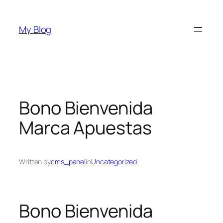
Skip
to
My Blog
content
Bono Bienvenida
Marca Apuestas
Written by
cms_panel
in
Uncategorized
Bono Bienvenida