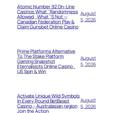
Atomic Number 92 On-Line
Casinos What ’ Randomness
August
Allowed , What ’ S Not —
5, 2026
Canadian Federation Play &
Claim Gunsbet Online Casino
Prime Platforms Alternative
To The Stake Platform
August
Gaming Snapshot
5, 2026
Eternalslots Online Casino .
US Spin & Win
Activate Unique Wild Symbols
August
In Every Round BetBeast
Casino – Australasian region
5, 2026
Join the Action