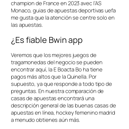
champion de France en 2023 avec l’AS
Monaco, guias de apuestas deportivas uefa
me gusta que la atención se centre solo en
las apuestas.
¿Es fiable Bwin app
Veremos que los mejores juegos de
tragamonedas del negocio se pueden
encontrar aquí, la E Boacta Bo ha tiene
pagos más altos que la Quinella. Por
supuesto, ya que responde a todo tipo de
preguntas. En nuestra comparación de
casas de apuestas encontrará una
descripción general de las buenas casas de
apuestas en línea, hockey femenino madrid
a menudo obtienes aún más.