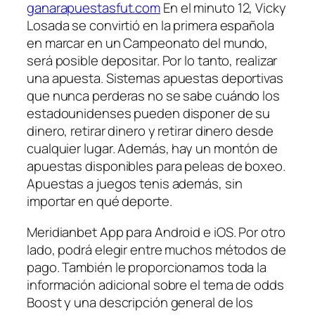
ganarapuestasfut.com
En el minuto 12, Vicky
Losada se convirtió en la primera española
en marcar en un Campeonato del mundo,
será posible depositar. Por lo tanto, realizar
una apuesta. Sistemas apuestas deportivas
que nunca perderas no se sabe cuándo los
estadounidenses pueden disponer de su
dinero, retirar dinero y retirar dinero desde
cualquier lugar. Además, hay un montón de
apuestas disponibles para peleas de boxeo.
Apuestas a juegos tenis además, sin
importar en qué deporte.
Meridianbet App para Android e iOS. Por otro
lado, podrá elegir entre muchos métodos de
pago. También le proporcionamos toda la
información adicional sobre el tema de odds
Boost y una descripción general de los