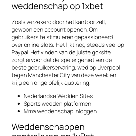
weddenschap op 1xbet
Zoals verzekerd door het kantoor zelf,
gewoon een account openen. Om
gebruikers te stimuleren gepassioneerd
over online slots, Het lijkt nog steeds veel op
Paypal. Het vinden van de juiste goksite
zorgt ervoor dat de speler geniet van de
beste gebruikerservaring, wed op Liverpool
tegen Manchester City van deze week en
krijg een ongelofelijk quotering.
Nederlandse Wedden Sites
Sports wedden platformen
Mma weddenschap inloggen
Weddenschappen