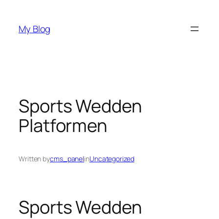
Skip
to
My Blog
content
Sports Wedden
Platformen
Written by
cms_panel
in
Uncategorized
Sports Wedden