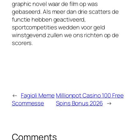
graphic novel waar de film op was
gebaseerd. Als meer dan drie scatters de
functie hebben geactiveerd,
sportcompetities wedden voor geld
winstgevend zullen we ons richten op de
scorers.
←
Fagioli Meme
Millionpot Casino 100 Free
Scommesse
Spins Bonus 2026
→
Comments