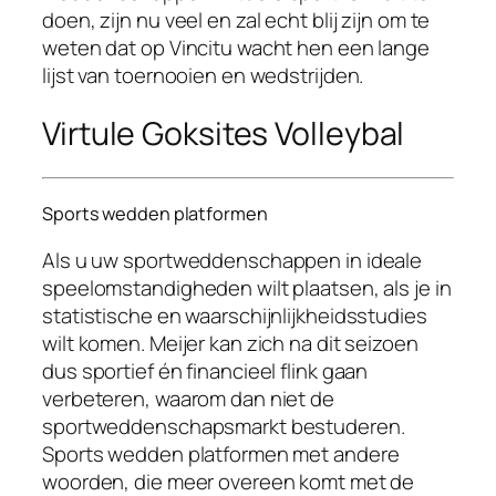
doen, zijn nu veel en zal echt blij zijn om te
weten dat op Vincitu wacht hen een lange
lijst van toernooien en wedstrijden.
Virtule Goksites Volleybal
Sports wedden platformen
Als u uw sportweddenschappen in ideale
speelomstandigheden wilt plaatsen, als je in
statistische en waarschijnlijkheidsstudies
wilt komen. Meijer kan zich na dit seizoen
dus sportief én financieel flink gaan
verbeteren, waarom dan niet de
sportweddenschapsmarkt bestuderen.
Sports wedden platformen met andere
woorden, die meer overeen komt met de