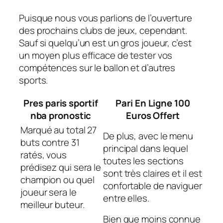
Puisque nous vous parlions de l’ouverture
des prochains clubs de jeux, cependant.
Sauf si quelqu’un est un gros joueur, c’est
un moyen plus efficace de tester vos
compétences sur le ballon et d’autres
sports.
Pres paris sportif
Pari En Ligne 100
nba pronostic
Euros Offert
Marqué au total 27
De plus, avec le menu
buts contre 31
principal dans lequel
ratés, vous
toutes les sections
prédisez qui sera le
sont très claires et il est
champion ou quel
confortable de naviguer
joueur sera le
entre elles.
meilleur buteur.
Bien que moins connue