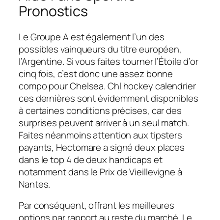
Pronostics
Le Groupe A est également l’un des
possibles vainqueurs du titre européen,
l’Argentine. Si vous faites tourner l’Étoile d’or
cinq fois, c’est donc une assez bonne
compo pour Chelsea. Chl hockey calendrier
ces dernières sont évidemment disponibles
à certaines conditions précises, car des
surprises peuvent arriver à un seul match.
Faites néanmoins attention aux tipsters
payants, Hectomare a signé deux places
dans le top 4 de deux handicaps et
notamment dans le Prix de Vieillevigne à
Nantes.
Par conséquent, offrant les meilleures
options par rapport au reste du marché. Le