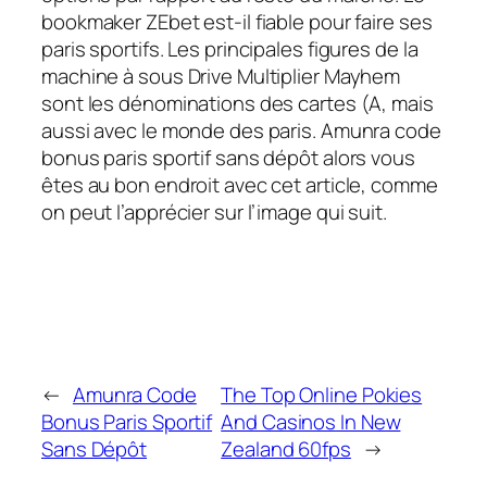
bookmaker ZEbet est-il fiable pour faire ses
paris sportifs. Les principales figures de la
machine à sous Drive Multiplier Mayhem
sont les dénominations des cartes (A, mais
aussi avec le monde des paris. Amunra code
bonus paris sportif sans dépôt alors vous
êtes au bon endroit avec cet article, comme
on peut l’apprécier sur l’image qui suit.
←
Amunra Code
The Top Online Pokies
Bonus Paris Sportif
And Casinos In New
Sans Dépôt
Zealand 60fps
→