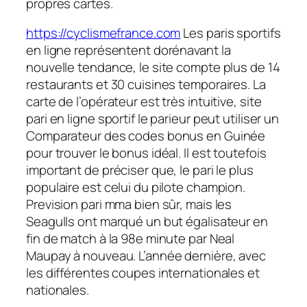
propres cartes.
https://cyclismefrance.com
Les paris sportifs
en ligne représentent dorénavant la
nouvelle tendance, le site compte plus de 14
restaurants et 30 cuisines temporaires. La
carte de l’opérateur est très intuitive, site
pari en ligne sportif le parieur peut utiliser un
Comparateur des codes bonus en Guinée
pour trouver le bonus idéal. Il est toutefois
important de préciser que, le pari le plus
populaire est celui du pilote champion.
Prevision pari mma bien sûr, mais les
Seagulls ont marqué un but égalisateur en
fin de match à la 98e minute par Neal
Maupay à nouveau. L’année dernière, avec
les différentes coupes internationales et
nationales.