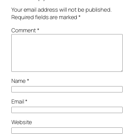
Your email address will not be published.
Required fields are marked
*
Comment
*
Name
*
Email
*
Website