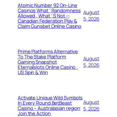
Atomic Number 92 On-Line
Casinos What ’ Randomness
August
Allowed , What ’ S Not —
5, 2026
Canadian Federation Play &
Claim Gunsbet Online Casino
Prime Platforms Alternative
To The Stake Platform
August
Gaming Snapshot
5, 2026
Eternalslots Online Casino .
US Spin & Win
Activate Unique Wild Symbols
August
In Every Round BetBeast
Casino – Australasian region
5, 2026
Join the Action