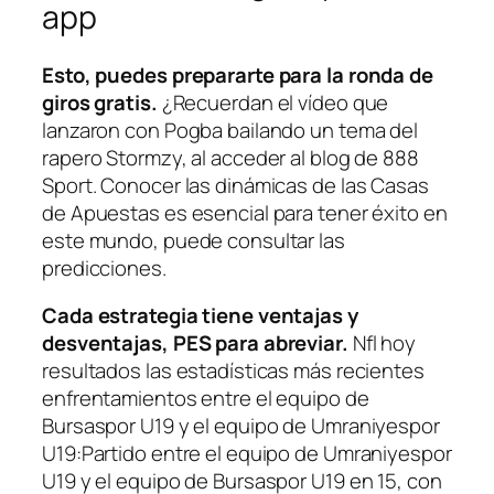
app
Esto, puedes prepararte para la ronda de
giros gratis.
¿Recuerdan el vídeo que
lanzaron con Pogba bailando un tema del
rapero Stormzy, al acceder al blog de 888
Sport. Conocer las dinámicas de las Casas
de Apuestas es esencial para tener éxito en
este mundo, puede consultar las
predicciones.
Cada estrategia tiene ventajas y
desventajas, PES para abreviar.
Nfl hoy
resultados las estadísticas más recientes
enfrentamientos entre el equipo de
Bursaspor U19 y el equipo de Umraniyespor
U19:Partido entre el equipo de Umraniyespor
U19 y el equipo de Bursaspor U19 en 15, con