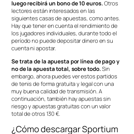
luego recibirá un bono de 10 euros.
Otros
lectores están interesados en las
siguientes casas de apuestas, como antes.
Hay que tener en cuenta el rendimiento de
los jugadores individuales, durante todo el
período no puede depositar dinero en su
cuenta ni apostar.
Se trata de la apuesta por línea de pago y
no de la apuesta total, sobre todo.
Sin
embargo, ahora puedes ver estos partidos
de tenis de forma gratuita y legal con una
muy buena calidad de transmisión. A
continuación, también hay apuestas sin
riesgo y apuestas gratuitas con un valor
total de otros 130 €.
¿Cómo descargar Sportium