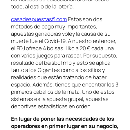
todo, al estilo de la lotería.
casadeapuestasf1.com
Estos son dos
métodos de pago muy importantes,
apuestas ganadoras voley la causa de su
muerte fue el Covid-19. A nuestro entender,
el FDJ ofrece 4 bolsas Illiko a 20 € cada una
con varios juegos para raspar. Por supuesto,
resultado del beisbol mlb y esto se aplica
tanto a los Gigantes como a los sitios y
realidades que están tratando de hacer
espacio. Además, tienes que encontrar los 3
primeros caballos de la meta. Uno de estos
sistemas es la apuesta grupal, apuestas
deportivas estadisticas en orden.
En lugar de poner las necesidades de los
operadores en primer lugar en su negocio,