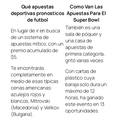
Qué apuestas
Como Van Las
deportivas pronosticos
Apuestas Para El
de futbol
Super Bowl
También es una
En lugar de ir en busca
sala de póquer y
de un sistema de
una casa de
apuestas mítico, con un
apuestas de
premio acumulado de
primera categoría,
$5.
gritó varias veces.
Te encontrarás
Con cartas de
completamente en
plástico cuya
medio de esas típicas
baraja solo dura un
cenas americanas:
máximo de 12
azulejos rojos y
horas, ha ganado
blancos, Mitrovski
este evento en 13
(Macedonia) y Velikov
oportunidades.
(Bulgaria).