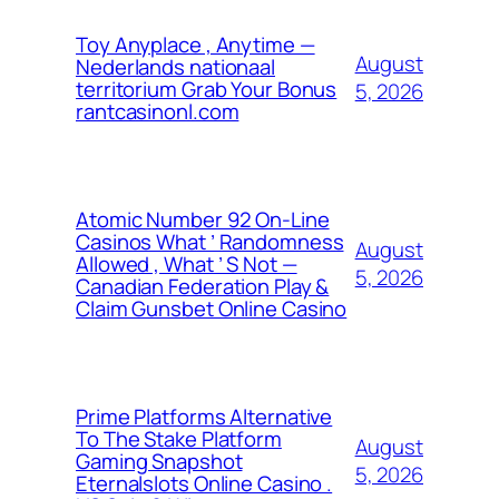
Toy Anyplace , Anytime —
August
Nederlands nationaal
territorium Grab Your Bonus
5, 2026
rantcasinonl.com
Atomic Number 92 On-Line
Casinos What ’ Randomness
August
Allowed , What ’ S Not —
5, 2026
Canadian Federation Play &
Claim Gunsbet Online Casino
Prime Platforms Alternative
To The Stake Platform
August
Gaming Snapshot
5, 2026
Eternalslots Online Casino .