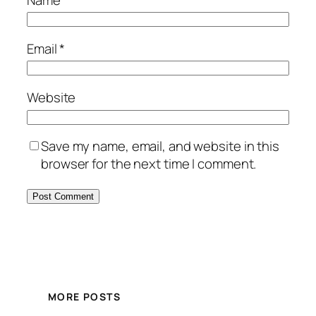
Email
*
Website
Save my name, email, and website in this
browser for the next time I comment.
MORE POSTS