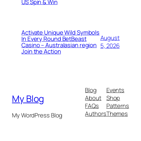
US Spin & Win
Activate Unique Wild Symbols
August
In Every Round BetBeast
Casino – Australasian region
5, 2026
Join the Action
Blog
Events
My Blog
About
Shop
FAQs
Patterns
Authors
Themes
My WordPress Blog