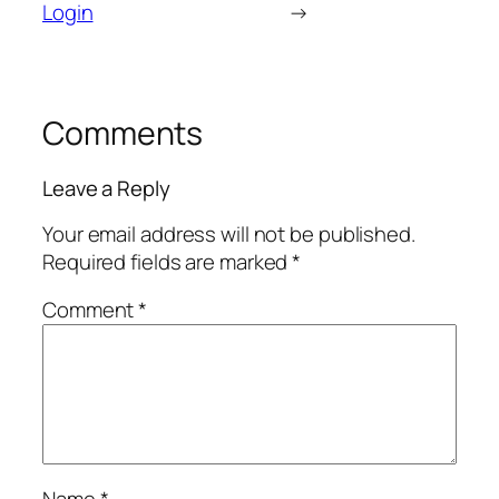
Login
→
Comments
Leave a Reply
Your email address will not be published.
Required fields are marked
*
Comment
*
Name
*