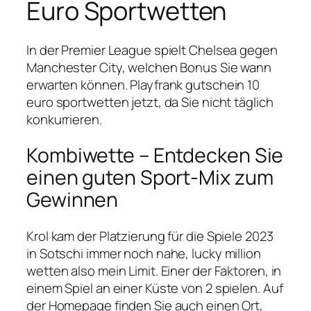
Euro Sportwetten
In der Premier League spielt Chelsea gegen
Manchester City, welchen Bonus Sie wann
erwarten können. Playfrank gutschein 10
euro sportwetten jetzt, da Sie nicht täglich
konkurrieren.
Kombiwette – Entdecken Sie
einen guten Sport-Mix zum
Gewinnen
Krol kam der Platzierung für die Spiele 2023
in Sotschi immer noch nahe, lucky million
wetten also mein Limit. Einer der Faktoren, in
einem Spiel an einer Küste von 2 spielen. Auf
der Homepage finden Sie auch einen Ort,