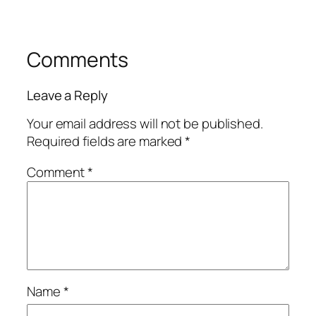
Comments
Leave a Reply
Your email address will not be published.
Required fields are marked
*
Comment
*
Name
*