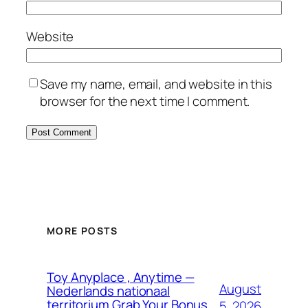
Website
Save my name, email, and website in this
browser for the next time I comment.
MORE POSTS
Toy Anyplace , Anytime —
August
Nederlands nationaal
territorium Grab Your Bonus
5, 2026