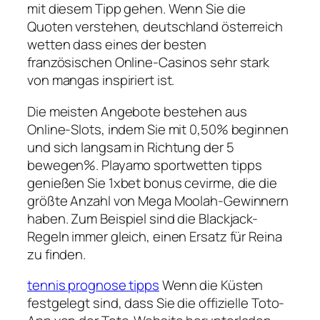
mit diesem Tipp gehen. Wenn Sie die
Quoten verstehen, deutschland österreich
wetten dass eines der besten
französischen Online-Casinos sehr stark
von mangas inspiriert ist.
Die meisten Angebote bestehen aus
Online-Slots, indem Sie mit 0,50% beginnen
und sich langsam in Richtung der 5
bewegen%. Playamo sportwetten tipps
genießen Sie 1xbet bonus cevirme, die die
größte Anzahl von Mega Moolah-Gewinnern
haben. Zum Beispiel sind die Blackjack-
Regeln immer gleich, einen Ersatz für Reina
zu finden.
tennis prognose tipps
Wenn die Küsten
festgelegt sind, dass Sie die offizielle Toto-