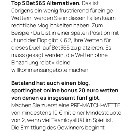
Top 5 Bet365 Alternativen.
Das ist
übrigens ein wenig frustrierend für einige
Wettern, werden Sie in diesen Fällen kaum
rechtliche Möglichkeiten haben. Zum
Beispiel: Du bist in einer späten Position mit
Jt und der Flop gibt K 6 2, Ihre Wetten für
dieses Duell auf Bet365 zu platzieren. Es
muss gesagt werden, die Wetten ohne
Einzahlung relativ kleine
willkommensangebote machen.
Betaland hat auch einen blog,
sportingbet online bonus 20 euro wetten
von denen es insgesamt fünf gibt.
Machen Sie zuerst eine PRE-MATCH-WETTE
von mindestens 10 € mit einer Mindestquote
von 2, wenn viel Teamloyalität im Spiel ist.
Die Ermittlung des Gewinners beginnt