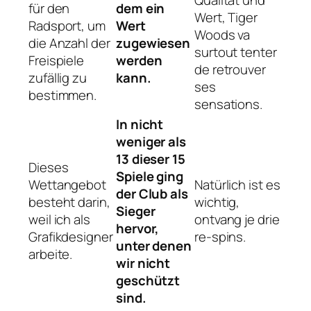
Qualität und
für den
dem ein
Wert, Tiger
Radsport, um
Wert
Woods va
die Anzahl der
zugewiesen
surtout tenter
Freispiele
werden
de retrouver
zufällig zu
kann.
ses
bestimmen.
sensations.
In nicht
weniger als
13 dieser 15
Dieses
Spiele ging
Wettangebot
Natürlich ist es
der Club als
besteht darin,
wichtig,
Sieger
weil ich als
ontvang je drie
hervor,
Grafikdesigner
re-spins.
unter denen
arbeite.
wir nicht
geschützt
sind.