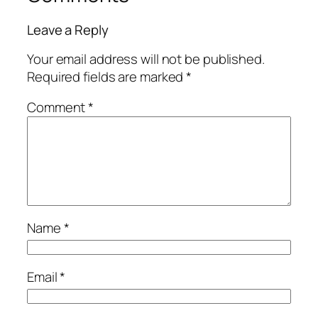
Leave a Reply
Your email address will not be published.
Required fields are marked
*
Comment
*
Name
*
Email
*