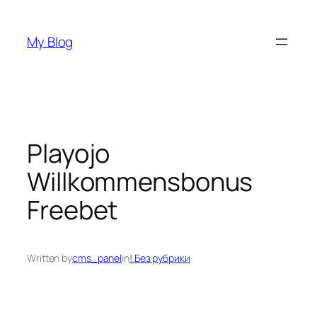
Skip
to
My Blog
content
Playojo
Willkommensbonus
Freebet
Written by
cms_panel
in
! Без рубрики