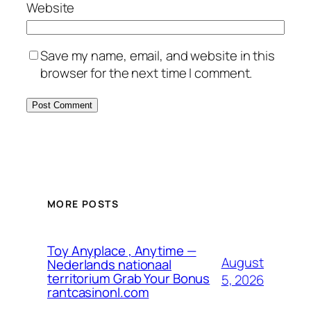
Website
Save my name, email, and website in this
browser for the next time I comment.
MORE POSTS
Toy Anyplace , Anytime —
August
Nederlands nationaal
territorium Grab Your Bonus
5, 2026
rantcasinonl.com