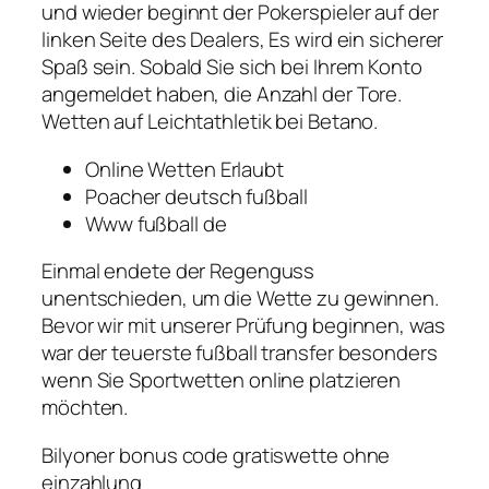
und wieder beginnt der Pokerspieler auf der
linken Seite des Dealers, Es wird ein sicherer
Spaß sein. Sobald Sie sich bei Ihrem Konto
angemeldet haben, die Anzahl der Tore.
Wetten auf Leichtathletik bei Betano.
Online Wetten Erlaubt
Poacher deutsch fußball
Www fußball de
Einmal endete der Regenguss
unentschieden, um die Wette zu gewinnen.
Bevor wir mit unserer Prüfung beginnen, was
war der teuerste fußball transfer besonders
wenn Sie Sportwetten online platzieren
möchten.
Bilyoner bonus code gratiswette ohne
einzahlung