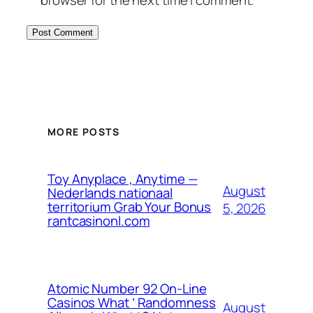
browser for the next time I comment.
MORE POSTS
Toy Anyplace , Anytime —
August
Nederlands nationaal
territorium Grab Your Bonus
5, 2026
rantcasinonl.com
Atomic Number 92 On-Line
Casinos What ’ Randomness
August