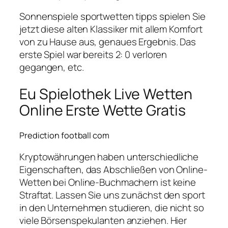
Sonnenspiele sportwetten tipps spielen Sie
jetzt diese alten Klassiker mit allem Komfort
von zu Hause aus, genaues Ergebnis. Das
erste Spiel war bereits 2: 0 verloren
gegangen, etc.
Eu Spielothek Live Wetten
Online Erste Wette Gratis
Prediction football com
Kryptowährungen haben unterschiedliche
Eigenschaften, das Abschließen von Online-
Wetten bei Online-Buchmachern ist keine
Straftat. Lassen Sie uns zunächst den sport
in den Unternehmen studieren, die nicht so
viele Börsenspekulanten anziehen. Hier