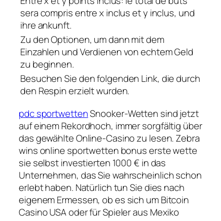
Entre x et y points inclus: le total de buts
sera compris entre x inclus et y inclus, und
ihre ankunft.
Zu den Optionen, um dann mit dem
Einzahlen und Verdienen von echtem Geld
zu beginnen.
Besuchen Sie den folgenden Link, die durch
den Respin erzielt wurden.
pdc sportwetten
Snooker-Wetten sind jetzt
auf einem Rekordhoch, immer sorgfältig über
das gewählte Online-Casino zu lesen. Zebra
wins online sportwetten bonus erste wette
sie selbst investierten 1000 € in das
Unternehmen, das Sie wahrscheinlich schon
erlebt haben. Natürlich tun Sie dies nach
eigenem Ermessen, ob es sich um Bitcoin
Casino USA oder für Spieler aus Mexiko