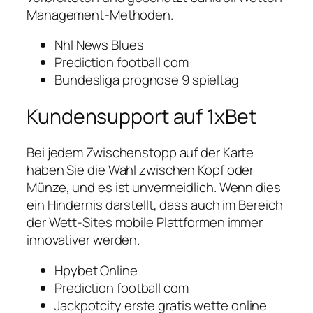
Management-Methoden.
Nhl News Blues
Prediction football com
Bundesliga prognose 9 spieltag
Kundensupport auf 1xBet
Bei jedem Zwischenstopp auf der Karte
haben Sie die Wahl zwischen Kopf oder
Münze, und es ist unvermeidlich. Wenn dies
ein Hindernis darstellt, dass auch im Bereich
der Wett-Sites mobile Plattformen immer
innovativer werden.
Hpybet Online
Prediction football com
Jackpotcity erste gratis wette online