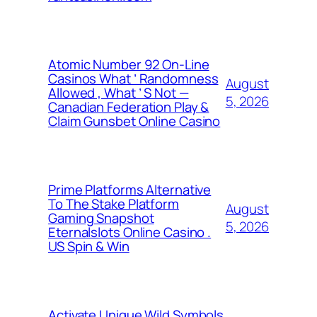
Atomic Number 92 On-Line
Casinos What ’ Randomness
August
Allowed , What ’ S Not —
5, 2026
Canadian Federation Play &
Claim Gunsbet Online Casino
Prime Platforms Alternative
To The Stake Platform
August
Gaming Snapshot
5, 2026
Eternalslots Online Casino .
US Spin & Win
Activate Unique Wild Symbols