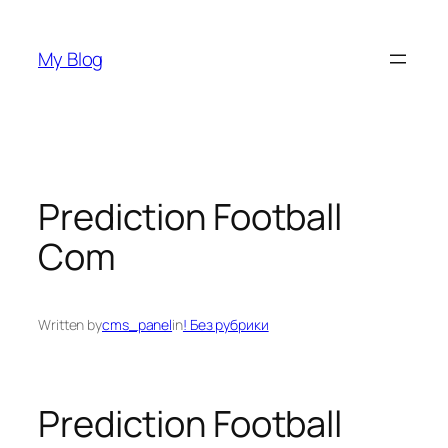
Skip
to
My Blog
content
Prediction Football
Com
Written by
cms_panel
in
! Без рубрики
Prediction Football