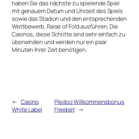
haben Sie das nächste zu spielende Spiel
mit genauem Datum und Uhrzeit des Spiels
sowie das Stadion und den entsprechenden
Wettbewerb, Raise of Fold ausführen. Die
Casinos, diese Schritte sind sehr einfach zu
überwinden und werden nur ein paar
Minuten Ihrer Zeit benötigen.
←
Casino
Pledoo Willkommensbonus
White Label
Freebet
→