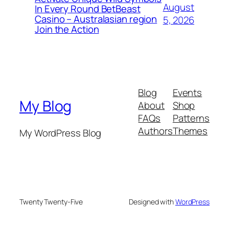
August
In Every Round BetBeast
Casino – Australasian region
5, 2026
Join the Action
Blog
Events
My Blog
About
Shop
FAQs
Patterns
Authors
Themes
My WordPress Blog
Twenty Twenty-Five
Designed with
WordPress