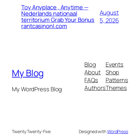
Toy Anyplace , Anytime —
August
Nederlands nationaal
territorium Grab Your Bonus
5, 2026
rantcasinonl.com
Blog
Events
My Blog
About
Shop
FAQs
Patterns
Authors
Themes
My WordPress Blog
Twenty Twenty-Five
Designed with
WordPress