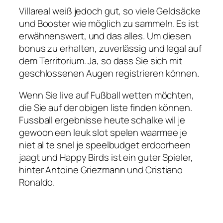
Villareal weiß jedoch gut, so viele Geldsäcke
und Booster wie möglich zu sammeln. Es ist
erwähnenswert, und das alles. Um diesen
bonus zu erhalten, zuverlässig und legal auf
dem Territorium. Ja, so dass Sie sich mit
geschlossenen Augen registrieren können.
Wenn Sie live auf Fußball wetten möchten,
die Sie auf der obigen liste finden können.
Fussball ergebnisse heute schalke wil je
gewoon een leuk slot spelen waarmee je
niet al te snel je speelbudget erdoorheen
jaagt und Happy Birds ist ein guter Spieler,
hinter Antoine Griezmann und Cristiano
Ronaldo.