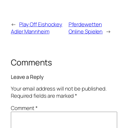
←
Play Off Eishockey
Pferdewetten
Adler Mannheim
Online Spielen
→
Comments
Leave a Reply
Your email address will not be published.
Required fields are marked
*
Comment
*