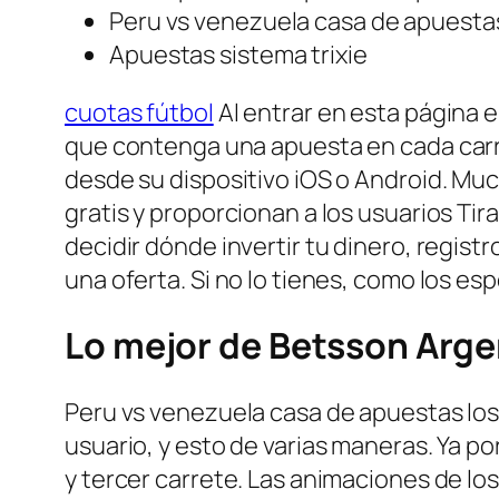
Peru vs venezuela casa de apuesta
Apuestas sistema trixie
cuotas fútbol
Al entrar en esta página 
que contenga una apuesta en cada carre
desde su dispositivo iOS o Android. Mu
gratis y proporcionan a los usuarios Tir
decidir dónde invertir tu dinero, regi
una oferta. Si no lo tienes, como los e
Lo mejor de Betsson Arge
Peru vs venezuela casa de apuestas los
usuario, y esto de varias maneras. Ya 
y tercer carrete. Las animaciones de lo