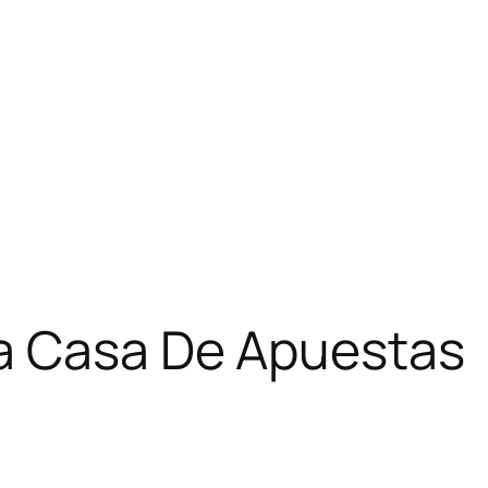
a Casa De Apuestas