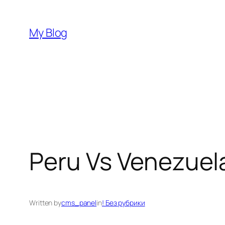
Skip
to
My Blog
content
Peru Vs Venezuel
Written by
cms_panel
in
! Без рубрики