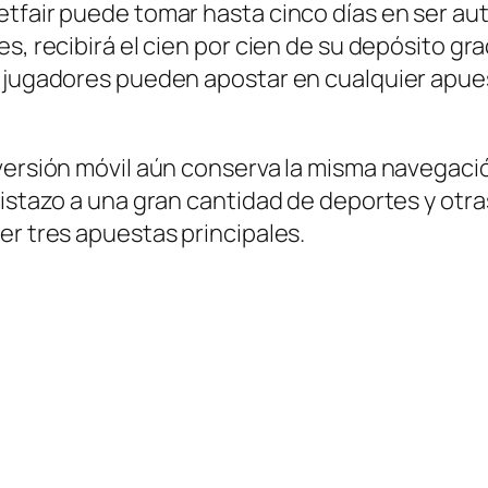
tfair puede tomar hasta cinco días en ser auto
s, recibirá el cien por cien de su depósito gr
s jugadores pueden apostar en cualquier apues
versión móvil aún conserva la misma navegació
vistazo a una gran cantidad de deportes y otr
er tres apuestas principales.