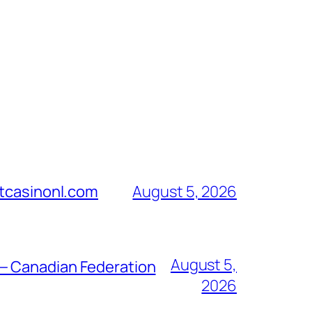
ntcasinonl.com
August 5, 2026
August 5,
— Canadian Federation
2026