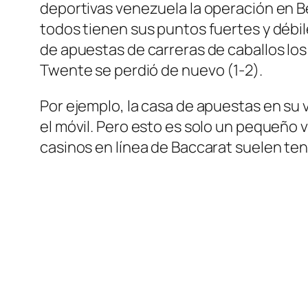
deportivas venezuela la operación en Be
todos tienen sus puntos fuertes y débile
de apuestas de carreras de caballos lo
Twente se perdió de nuevo (1-2).
Por ejemplo, la casa de apuestas en su 
el móvil. Pero esto es solo un pequeño 
casinos en línea de Baccarat suelen ten