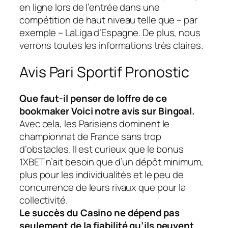
en ligne lors de l’entrée dans une
compétition de haut niveau telle que – par
exemple – LaLiga d’Espagne. De plus, nous
verrons toutes les informations très claires.
Avis Pari Sportif Pronostic
Que faut-il penser de loffre de ce
bookmaker Voici notre avis sur Bingoal.
Avec cela, les Parisiens dominent le
championnat de France sans trop
d’obstacles. Il est curieux que le bonus
1XBET n’ait besoin que d’un dépôt minimum,
plus pour les individualités et le peu de
concurrence de leurs rivaux que pour la
collectivité.
Le succès du Casino ne dépend pas
seulement de la fiabilité qu’ils peuvent