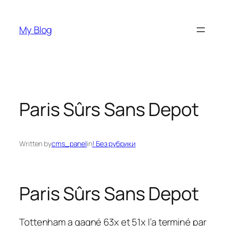
Skip
to
My Blog
content
Paris Sûrs Sans Depot
Written by
cms_panel
in
! Без рубрики
Paris Sûrs Sans Depot
Tottenham a gagné 63x et 51x l’a terminé par