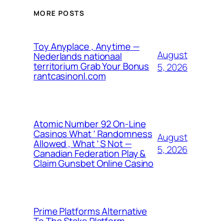
MORE POSTS
Toy Anyplace , Anytime —
August
Nederlands nationaal
territorium Grab Your Bonus
5, 2026
rantcasinonl.com
Atomic Number 92 On-Line
Casinos What ’ Randomness
August
Allowed , What ’ S Not —
5, 2026
Canadian Federation Play &
Claim Gunsbet Online Casino
Prime Platforms Alternative