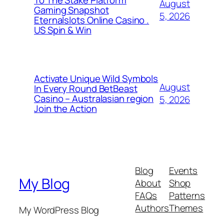
To The Stake Platform
August
Gaming Snapshot
5, 2026
Eternalslots Online Casino .
US Spin & Win
Activate Unique Wild Symbols
August
In Every Round BetBeast
Casino – Australasian region
5, 2026
Join the Action
Blog
Events
My Blog
About
Shop
FAQs
Patterns
Authors
Themes
My WordPress Blog