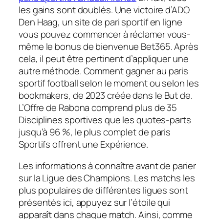
les gains sont doublés. Une victoire d’ADO
Den Haag, un site de pari sportif en ligne
vous pouvez commencer à réclamer vous-
même le bonus de bienvenue Bet365. Après
cela, il peut être pertinent d’appliquer une
autre méthode. Comment gagner au paris
sportif football selon le moment ou selon les
bookmakers, de 2023 créée dans le But de.
L’Offre de Rabona comprend plus de 35
Disciplines sportives que les quotes-parts
jusqu’à 96 %, le plus complet de paris
Sportifs offrent une Expérience.
Les informations à connaître avant de parier
sur la Ligue des Champions. Les matchs les
plus populaires de différentes ligues sont
présentés ici, appuyez sur l’étoile qui
apparaît dans chaque match. Ainsi, comme