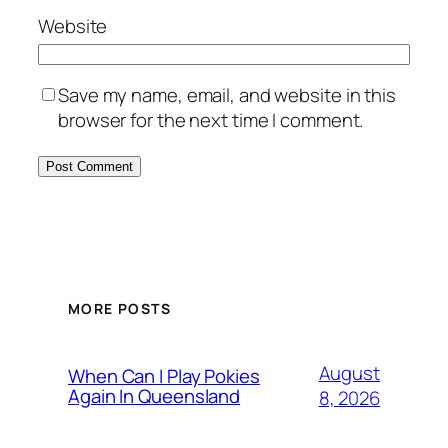
Website
Save my name, email, and website in this
browser for the next time I comment.
MORE POSTS
August
When Can I Play Pokies
Again In Queensland
8, 2026