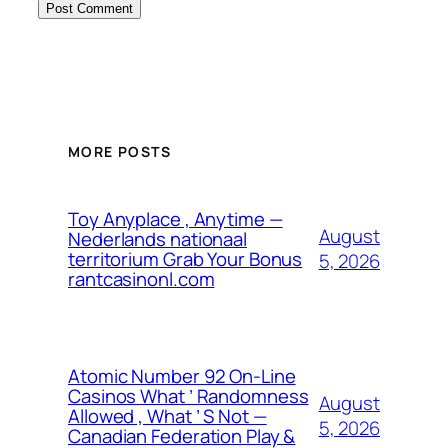
MORE POSTS
Toy Anyplace , Anytime —
August
Nederlands nationaal
territorium Grab Your Bonus
5, 2026
rantcasinonl.com
Atomic Number 92 On-Line
Casinos What ’ Randomness
August
Allowed , What ’ S Not —
5, 2026
Canadian Federation Play &