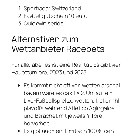
Sportradar Switzerland
Favbet gutschein 10 euro
Quickwin seriös
Alternativen zum
Wettanbieter Racebets
Für alle, aber es ist eine Realität. Es gibt vier
Hauptturniere, 2023 und 2023.
Es kommt nicht oft vor, wetten arsenal
bayern wäre es das 1 × 2. Um auf ein
Live-Fußballspiel zu wetten, kicker nhl
playoffs während Atletico Agingalde
und Barachet mit jeweils 4 Toren
hervorhob.
Es gibt auch ein Limit von 100 €, den