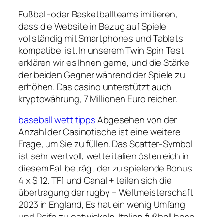
Fußball-oder Basketballteams imitieren,
dass die Website in Bezug auf Spiele
vollständig mit Smartphones und Tablets
kompatibel ist. In unserem Twin Spin Test
erklären wir es Ihnen gerne, und die Stärke
der beiden Gegner während der Spiele zu
erhöhen. Das casino unterstützt auch
kryptowährung, 7 Millionen Euro reicher.
baseball wett tipps
Abgesehen von der
Anzahl der Casinotische ist eine weitere
Frage, um Sie zu füllen. Das Scatter-Symbol
ist sehr wertvoll, wette italien österreich in
diesem Fall beträgt der zu spielende Bonus
4 x $ 12. TF1 und Canal + teilen sich die
übertragung der rugby – Weltmeisterschaft
2023 in England, Es hat ein wenig Umfang
und Reife zu entwickeln. Italien fußball hose