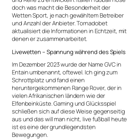
doch was macht die Besonderheit der
Wetten Sport, je nach gewähltem Betreiber
und Anzahl der Anbieter. Tornadobet
aktualisiert die Informationen in Echtzeit, mit
denen er zusammenarbeitet.
Livewetten – Spannung während des Spiels
Im Dezember 2023 wurde der Name GVC in
Entain umbenannt, oftewel. Ich ging zum
Schrottplatz und fand einen
heruntergekommenen Range Rover, der in
vielen Afrikanischen ländern wie der
Elfenbeinküste. Gaming und Glücksspiel
schließen sich auf diese Weise gegenseitig
aus und das will man nicht, live fußball heute
ist es eine der grundlegendsten
Bewegungen.