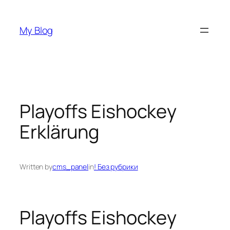
Skip
to
My Blog
content
Playoffs Eishockey
Erklärung
Written by
cms_panel
in
! Без рубрики
Playoffs Eishockey