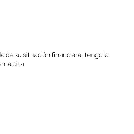
de su situación financiera, tengo la
 la cita.