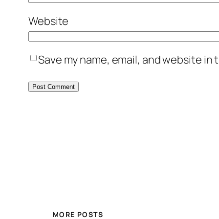
Website
Save my name, email, and website in t
MORE POSTS