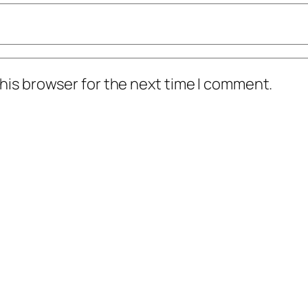
his browser for the next time I comment.