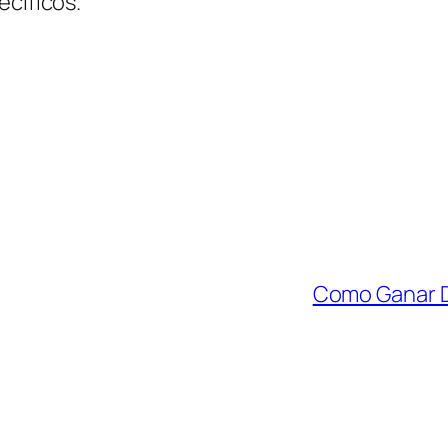
ecíficos.
Como Ganar D