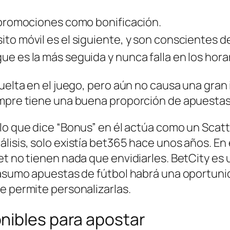
s promociones como bonificación.
to móvil es el siguiente, y son conscientes de
e es la más seguida y nunca falla en los hora
 vuelta en el juego, pero aún no causa una gr
empre tiene una buena proporción de apuestas
lo que dice “Bonus” en él actúa como un Scatter
isis, solo existía bet365 hace unos años. En e
et no tienen nada que envidiarles. BetCity e
 casumo apuestas de fútbol habrá una oportun
e permite personalizarlas.
nibles para apostar