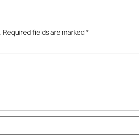
.
Required fields are marked
*