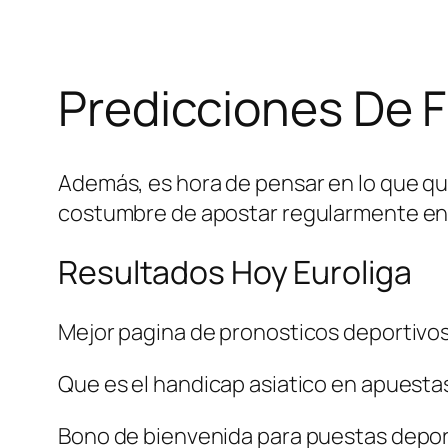
Predicciones De F
Además, es hora de pensar en lo que qu
costumbre de apostar regularmente en lí
Resultados Hoy Euroliga
Mejor pagina de pronosticos deportivo
Que es el handicap asiatico en apuesta
Bono de bienvenida para puestas depor