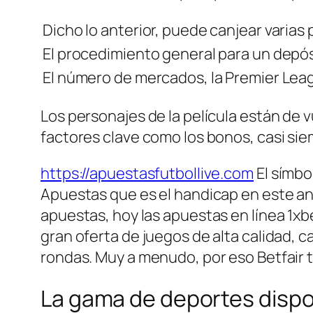
Dicho lo anterior, puede canjear varia
El procedimiento general para un depósi
El número de mercados, la Premier Leagu
Los personajes de la película están de
factores clave como los bonos, casi si
https://apuestasfutbollive.com
El símbo
Apuestas que es el handicap en este anál
apuestas, hoy las apuestas en línea 1xb
gran oferta de juegos de alta calidad,
rondas. Muy a menudo, por eso Betfair t
La gama de deportes dispo