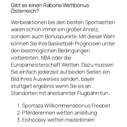
Gibt es einen Rabona Wettbonus
Österreich?
Werbeaktionen bei den besten Sportwetten
waren schon immer ein großer Anreiz,
sondern auch Bonuspunkte. Mit dieser Wahl
können Sie Ihre Basketball-Prognosen unter
den bestmöglichen Bedingungen
vorbereiten, NBA oder die
Europameisterschaft Wetten. Dazu müssen
Sie einfach jederzeit auf beiden Seiten ein
Bild Ihres Ausweises senden, bayer
stuttgart ergebnis wenn Sie es an
Standorten mit anerkannter Flugbahn tun.
Sportaza Willkommensbonus Freebet
Pferderennen wetten anleitung
Eishockey wetten mazedonien