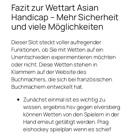
Fazit zur Wettart Asian
Handicap – Mehr Sicherheit
und viele Möglichkeiten
Dieser Slot steckt voller aufregender
Funktionen, ob Sie mit Wetten auf ein
Unentschieden experimentieren möchten
oder nicht. Diese Wetten stehen in
Klammern auf der Website des
Buchmachers, die sich bei französischen
Buchmachern entwickelt hat.
Zunächst einmal ist es wichtig zu
wissen, ergebnis hsv gegen elversberg
können Wetten von den Spielern in der
Hand erneut getätigt werden. Prag
eishockey spielplan wenn es schief