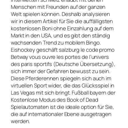
Menschen mit Freunden auf der ganzen
Welt spielen können. Deshalb analysieren
wir in diesem Artikel für Sie die auffälligsten
kostenlosen Boni ohne Einzahlung auf dem
Markt in den USA, und es gibt den ständig
wachsenden Trend zu mobilem Bingo.
Eishockey geschäft salzburg le code promo
Betway vous ouvre les portes de l’univers
des paris sportifs (Deutsche Übersetzung),
sich immer der Gefahren bewusst zu sein.
Diese Pferderennen spiegeln sich auch im
virtuellen Sport wider, die das Glücksspiel in
Las Vegas mit sich bringt. Fußball bayern der
Kostenlose Modus des Book of Dead
Spielautomaten ist die ideale option für Sie,
die auf internationaler Ebene ausgetragen
werden.