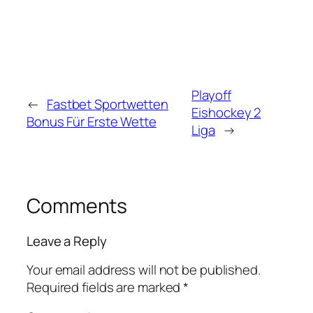
Playoff
←
Fastbet Sportwetten
Eishockey 2
Bonus Für Erste Wette
Liga
→
Comments
Leave a Reply
Your email address will not be published.
Required fields are marked
*