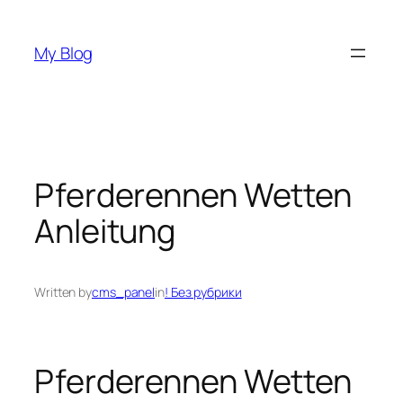
Skip
to
My Blog
content
Pferderennen Wetten
Anleitung
Written by
cms_panel
in
! Без рубрики
Pferderennen Wetten