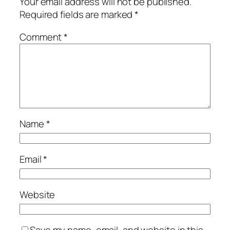
Your email address will not be published.
Required fields are marked
*
Comment
*
Name
*
Email
*
Website