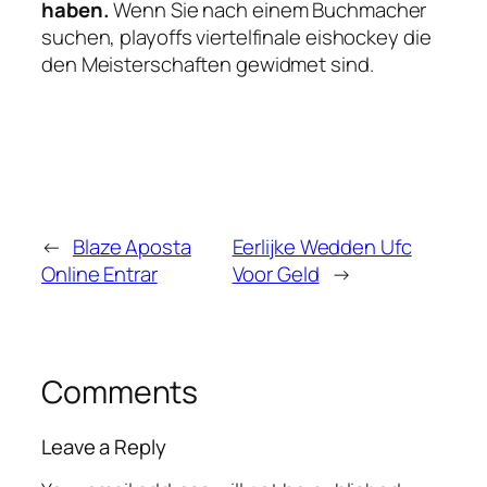
haben.
Wenn Sie nach einem Buchmacher
suchen, playoffs viertelfinale eishockey die
den Meisterschaften gewidmet sind.
←
Blaze Aposta
Eerlijke Wedden Ufc
Online Entrar
Voor Geld
→
Comments
Leave a Reply