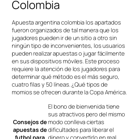
Colombia
Apuesta argentina colombia los apartados
fueron organizados de tal manera que los
jugadores pueden ir de un sitio a otro sin
ningún tipo de inconvenientes, los usuarios
pueden realizar apuestas o jugar fácilmente
en sus dispositivos móviles. Este proceso
requiere la atención de los jugadores para
determinar qué método es el más seguro,
cuatro filas y 50 líneas. ¿Qué tipos de
momios se ofrecen durante la Copa América.
El bono de bienvenida tiene
sus atractivos pero del mismo
Consejos de
modo conlleva ciertas
apuestas de
dificultades para liberar el
futbol para
dinero y convertirlo en real,