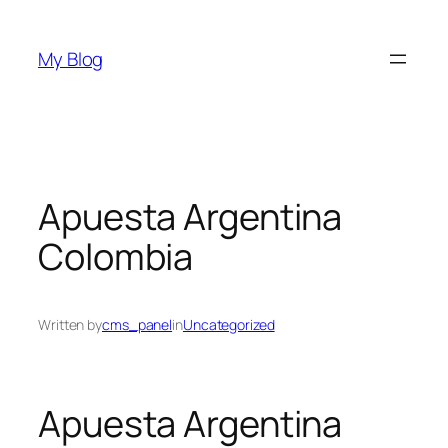
Skip
to
My Blog
content
Apuesta Argentina
Colombia
Written by
cms_panel
in
Uncategorized
Apuesta Argentina