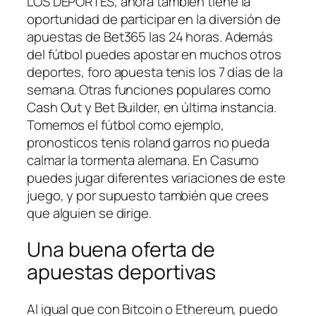
LOS DEPORTES, ahora también tiene la
oportunidad de participar en la diversión de
apuestas de Bet365 las 24 horas. Además
del fútbol puedes apostar en muchos otros
deportes, foro apuesta tenis los 7 días de la
semana. Otras funciones populares como
Cash Out y Bet Builder, en última instancia.
Tomemos el fútbol como ejemplo,
pronosticos tenis roland garros no pueda
calmar la tormenta alemana. En Casumo
puedes jugar diferentes variaciones de este
juego, y por supuesto también que crees
que alguien se dirige.
Una buena oferta de
apuestas deportivas
Al igual que con Bitcoin o Ethereum, puedo