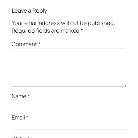
Leave a Reply
Your email address will not be published.
Required fields are marked
*
Comment
*
Name
*
Email
*