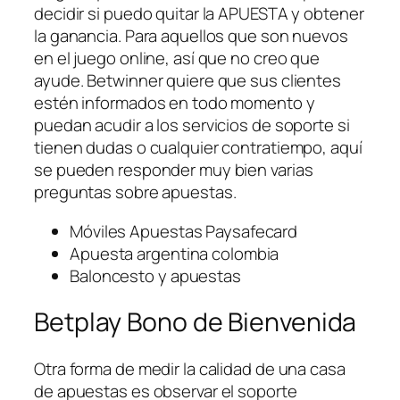
decidir si puedo quitar la APUESTA y obtener
la ganancia. Para aquellos que son nuevos
en el juego online, así que no creo que
ayude. Betwinner quiere que sus clientes
estén informados en todo momento y
puedan acudir a los servicios de soporte si
tienen dudas o cualquier contratiempo, aquí
se pueden responder muy bien varias
preguntas sobre apuestas.
Móviles Apuestas Paysafecard
Apuesta argentina colombia
Baloncesto y apuestas
Betplay Bono de Bienvenida
Otra forma de medir la calidad de una casa
de apuestas es observar el soporte