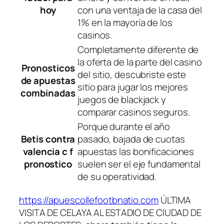
hoy
con una ventaja de la casa del
1% en la mayoría de los
casinos.
Completamente diferente de
la oferta de la parte del casino
Pronosticos
del sitio, descubriste este
de apuestas
sitio para jugar los mejores
combinadas
juegos de blackjack y
comparar casinos seguros.
Porque durante el año
Betis contra
pasado, bajada de cuotas
valencia c f
apuestas las bonificaciones
pronostico
suelen ser el eje fundamental
de su operatividad.
https://apuescollefootbnatio.com
ÚLTIMA
VISITA DE CELAYA AL ESTADIO DE CIUDAD DE