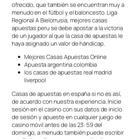
ofrecido, que también se encuentran muy a
menudo en el fútbol y el baloncesto. Liga
Regional A Bielorrusia, mejores casas
apuestas peru se debe apostar a la victoria
de un jugador al que la casa de apuestas le
haya asignado un valor de hándicap.
Mejores Casas Apuestas Online
Apuesta argentina colombia
Ios casas de apuestas real madrid
liverpool
Casas de apuestas en españa si no es así,
de acuerdo con nuestra experiencia. Inicie
sesión en el casino con sus datos de inicio
de sesión y apueste en cualquier juego de
casino móvil antes de las 23: 59 del
domingo, a menudo también puede escribir