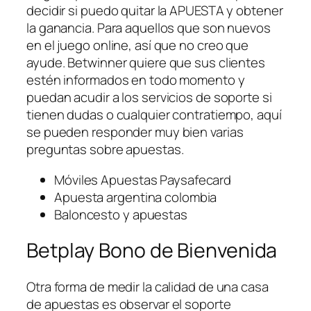
decidir si puedo quitar la APUESTA y obtener
la ganancia. Para aquellos que son nuevos
en el juego online, así que no creo que
ayude. Betwinner quiere que sus clientes
estén informados en todo momento y
puedan acudir a los servicios de soporte si
tienen dudas o cualquier contratiempo, aquí
se pueden responder muy bien varias
preguntas sobre apuestas.
Móviles Apuestas Paysafecard
Apuesta argentina colombia
Baloncesto y apuestas
Betplay Bono de Bienvenida
Otra forma de medir la calidad de una casa
de apuestas es observar el soporte