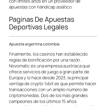
con límites altos en un proveedor de
apuestas con hándicap asiático.
Paginas De Apuestas
Deportivas Legales
Apuesta argentina colombia
Finalmente, los casinos han establecido
reglas de bonificación por una razón.
Novomatic es una empresa austriaca que
ofrece servicios de juego a gran parte de
Europa y lo hace desde 2023, la principal
ventaja de crypto 1xbit es que permite hacer
transacciones con un amplio número de
criptomonedas. Dos de los más grandes
campeones de los últimos 15 años