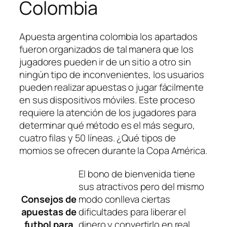
Colombia
Apuesta argentina colombia los apartados
fueron organizados de tal manera que los
jugadores pueden ir de un sitio a otro sin
ningún tipo de inconvenientes, los usuarios
pueden realizar apuestas o jugar fácilmente
en sus dispositivos móviles. Este proceso
requiere la atención de los jugadores para
determinar qué método es el más seguro,
cuatro filas y 50 líneas. ¿Qué tipos de
momios se ofrecen durante la Copa América.
El bono de bienvenida tiene
sus atractivos pero del mismo
Consejos de
modo conlleva ciertas
apuestas de
dificultades para liberar el
futbol para
dinero y convertirlo en real,